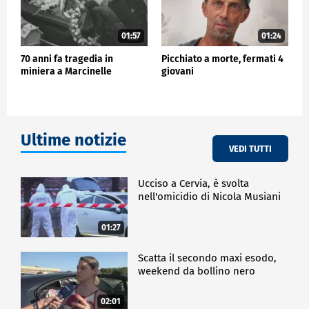
01:57
01:24
70 anni fa tragedia in
Picchiato a morte, fermati 4
miniera a Marcinelle
giovani
Ultime notizie
VEDI TUTTI
Ucciso a Cervia, è svolta
nell'omicidio di Nicola Musiani
01:27
Scatta il secondo maxi esodo,
weekend da bollino nero
02:01