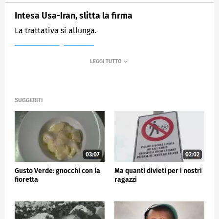
Intesa Usa-Iran, slitta la firma
La trattativa si allunga.
MEDIASET
TG5
SUGGERITI
03:07
02:02
Gusto Verde: gnocchi con la
Ma quanti divieti per i nostri
fioretta
ragazzi