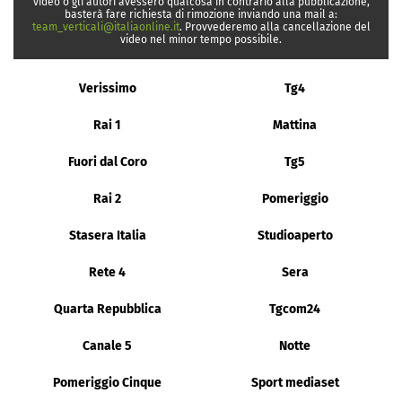
video o gli autori avessero qualcosa in contrario alla pubblicazione,
basterà fare richiesta di rimozione inviando una mail a:
team_verticali@italiaonline.it
. Provvederemo alla cancellazione del
video nel minor tempo possibile.
Verissimo
Tg4
Rai 1
Mattina
Fuori dal Coro
Tg5
Rai 2
Pomeriggio
Stasera Italia
Studioaperto
Rete 4
Sera
Quarta Repubblica
Tgcom24
Canale 5
Notte
Pomeriggio Cinque
Sport mediaset