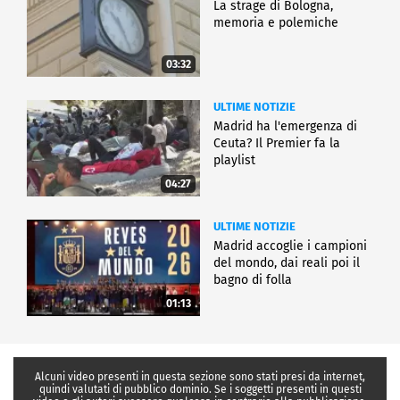
La strage di Bologna,
memoria e polemiche
03:32
ULTIME NOTIZIE
Madrid ha l'emergenza di
Ceuta? Il Premier fa la
playlist
04:27
ULTIME NOTIZIE
Madrid accoglie i campioni
del mondo, dai reali poi il
bagno di folla
01:13
Alcuni video presenti in questa sezione sono stati presi da internet,
quindi valutati di pubblico dominio. Se i soggetti presenti in questi