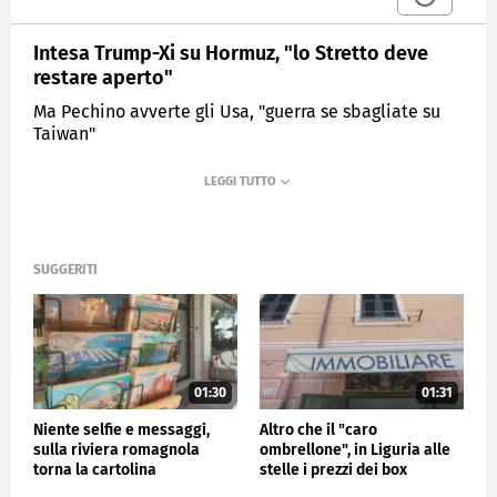
Intesa Trump-Xi su Hormuz, "lo Stretto deve
restare aperto"
Ma Pechino avverte gli Usa, "guerra se sbagliate su
Taiwan"
MEDIASET
TG4
SUGGERITI
01:30
01:31
Niente selfie e messaggi,
Altro che il "caro
sulla riviera romagnola
ombrellone", in Liguria alle
torna la cartolina
stelle i prezzi dei box