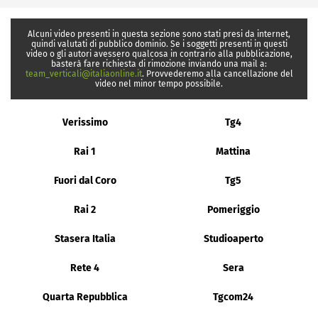
Alcuni video presenti in questa sezione sono stati presi da internet,
quindi valutati di pubblico dominio. Se i soggetti presenti in questi
video o gli autori avessero qualcosa in contrario alla pubblicazione,
basterà fare richiesta di rimozione inviando una mail a:
team_verticali@italiaonline.it
. Provvederemo alla cancellazione del
video nel minor tempo possibile.
Verissimo
Tg4
Rai 1
Mattina
Fuori dal Coro
Tg5
Rai 2
Pomeriggio
Stasera Italia
Studioaperto
Rete 4
Sera
Quarta Repubblica
Tgcom24