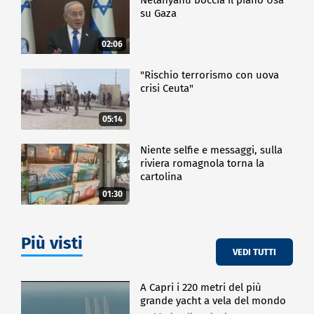
su Gaza
02:06
"Rischio terrorismo con uova
crisi Ceuta"
05:14
Niente selfie e messaggi, sulla
riviera romagnola torna la
cartolina
01:30
Più visti
VEDI TUTTI
A Capri i 220 metri del più
grande yacht a vela del mondo