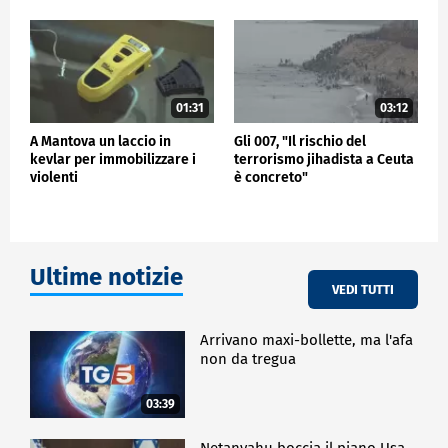
01:31
03:12
A Mantova un laccio in
Gli 007, "Il rischio del
kevlar per immobilizzare i
terrorismo jihadista a Ceuta
violenti
è concreto"
Ultime notizie
VEDI TUTTI
Arrivano maxi-bollette, ma l'afa
non da tregua
03:39
Netanyahu boccia il piano Usa