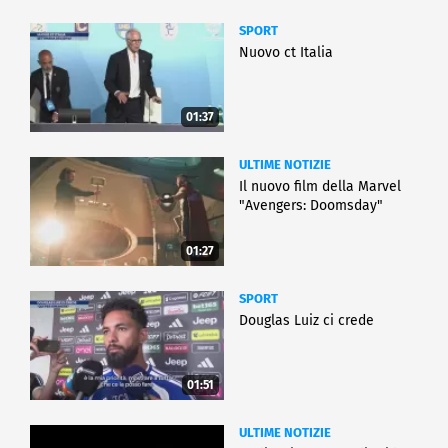
SPORT
Nuovo ct Italia
01:37
ULTIME NOTIZIE
Il nuovo film della Marvel
"Avengers: Doomsday"
01:27
SPORT
Douglas Luiz ci crede
01:51
ULTIME NOTIZIE