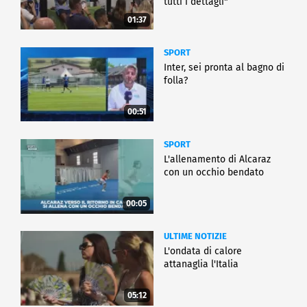
tutti i dettagli"
01:37
SPORT
Inter, sei pronta al bagno di
folla?
00:51
SPORT
L'allenamento di Alcaraz
con un occhio bendato
00:05
ULTIME NOTIZIE
L'ondata di calore
attanaglia l'Italia
05:12