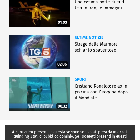
Undicesima notte di raid
Usa in Iran, le immagini
01:03
ULTIME NOTIZIE
Strage delle Marmore
schianto spaventoso
02:06
SPORT
Cristiano Ronaldo: relax in
piscina con Georgina dopo
il Mondiale
00:32
Alcuni video presenti in questa sezione sono stati presi da internet,
quindi valutati di pubblico dominio. Se i soggetti presenti in questi