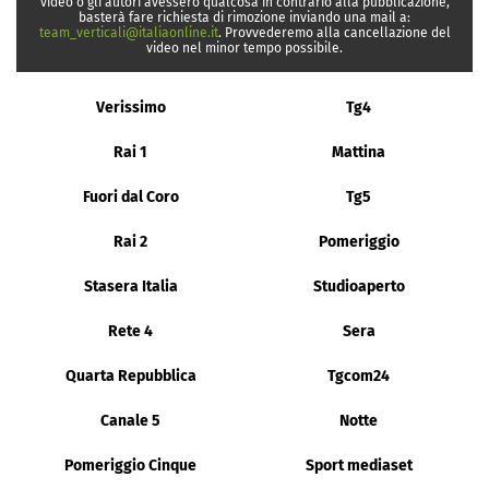
video o gli autori avessero qualcosa in contrario alla pubblicazione,
basterà fare richiesta di rimozione inviando una mail a:
team_verticali@italiaonline.it
. Provvederemo alla cancellazione del
video nel minor tempo possibile.
Verissimo
Tg4
Rai 1
Mattina
Fuori dal Coro
Tg5
Rai 2
Pomeriggio
Stasera Italia
Studioaperto
Rete 4
Sera
Quarta Repubblica
Tgcom24
Canale 5
Notte
Pomeriggio Cinque
Sport mediaset