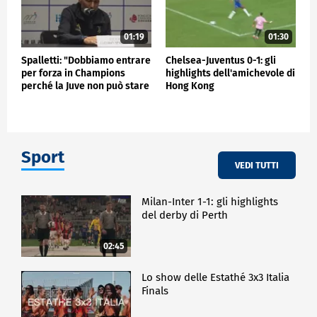
01:19
01:30
Spalletti: "Dobbiamo entrare
Chelsea-Juventus 0-1: gli
per forza in Champions
highlights dell'amichevole di
perché la Juve non può stare
Hong Kong
fuori"
Sport
VEDI TUTTI
Milan-Inter 1-1: gli highlights
del derby di Perth
02:45
Lo show delle Estathé 3x3 Italia
Finals