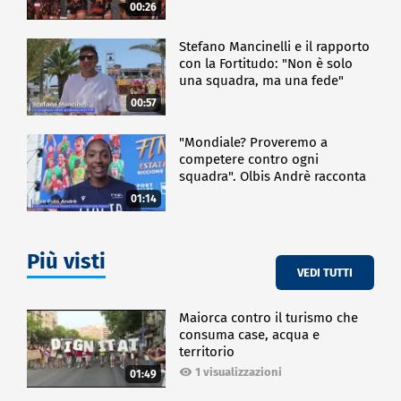
00:26
Stefano Mancinelli e il rapporto
con la Fortitudo: "Non è solo
una squadra, ma una fede"
00:57
"Mondiale? Proveremo a
competere contro ogni
squadra". Olbis Andrè racconta
il percorso di avvicinamento ai
01:14
prossimi mondiali in Germania.
Più visti
VEDI TUTTI
Maiorca contro il turismo che
consuma case, acqua e
territorio
1 visualizzazioni
01:49