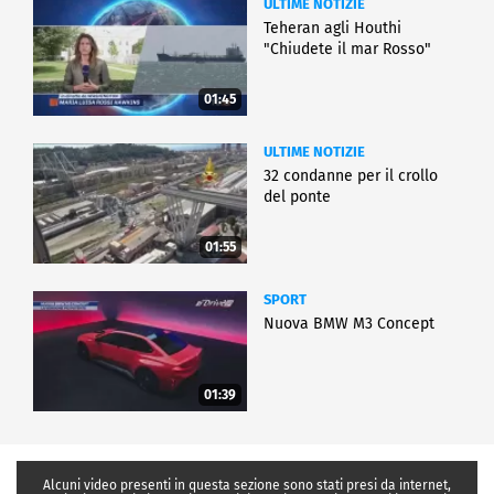
ULTIME NOTIZIE
Teheran agli Houthi
"Chiudete il mar Rosso"
01:45
ULTIME NOTIZIE
32 condanne per il crollo
del ponte
01:55
SPORT
Nuova BMW M3 Concept
01:39
Alcuni video presenti in questa sezione sono stati presi da internet,