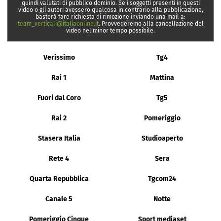
quindi valutati di pubblico dominio. Se i soggetti presenti in questi
video o gli autori avessero qualcosa in contrario alla pubblicazione,
basterà fare richiesta di rimozione inviando una mail a:
team_verticali@italiaonline.it
. Provvederemo alla cancellazione del
video nel minor tempo possibile.
Verissimo
Tg4
Rai 1
Mattina
Fuori dal Coro
Tg5
Rai 2
Pomeriggio
Stasera Italia
Studioaperto
Rete 4
Sera
Quarta Repubblica
Tgcom24
Canale 5
Notte
Pomeriggio Cinque
Sport mediaset