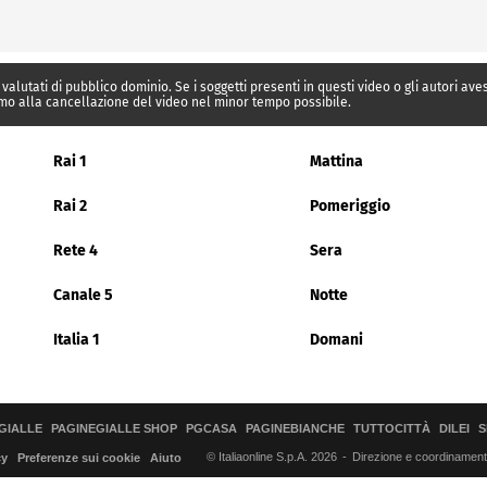
 valutati di pubblico dominio. Se i soggetti presenti in questi video o gli autori av
mo alla cancellazione del video nel minor tempo possibile.
Rai 1
Mattina
Rai 2
Pomeriggio
Rete 4
Sera
Canale 5
Notte
Italia 1
Domani
GIALLE
PAGINEGIALLE SHOP
PGCASA
PAGINEBIANCHE
TUTTOCITTÀ
DILEI
S
© Italiaonline S.p.A. 2026
Direzione e coordinamento 
cy
Preferenze sui cookie
Aiuto