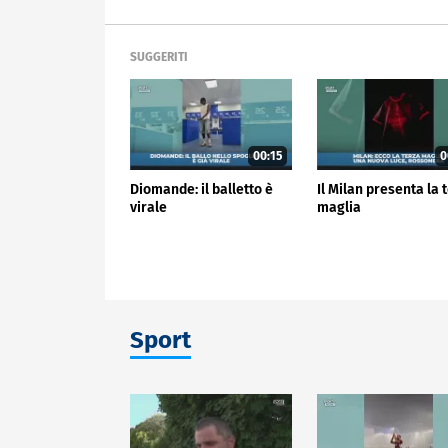
SUGGERITI
00:15
0
Diomande: il balletto è
Il Milan presenta la 
virale
maglia
Sport