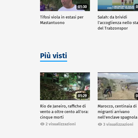
01:30
0
Tifosi viola in estasi per
Salah: da brividi
Mastantuono
l'accoglienza nello st
del Trabzonspor
Più visti
01:29
0
Rio de Janeiro, raffiche di
Marocco, centinaia di
vento a oltre cento all'ora:
migranti arrivano
cinque morti
nell'enclave spagnola
Ceuta
2 visualizzazioni
3 visualizzazioni