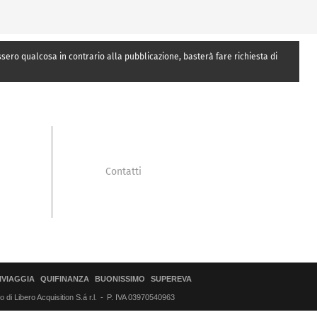
essero qualcosa in contrario alla pubblicazione, basterà fare richiesta di
Contatti
IVIAGGIA
QUIFINANZA
BUONISSIMO
SUPEREVA
di Libero Acquisition S.á r.l.
P. IVA 03970540963