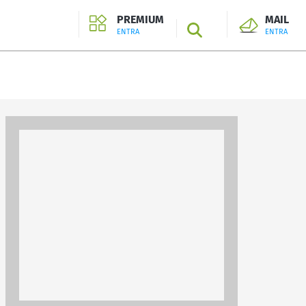
PREMIUM
MAIL
SEARCH
ENTRA
ENTRA
ENTRA