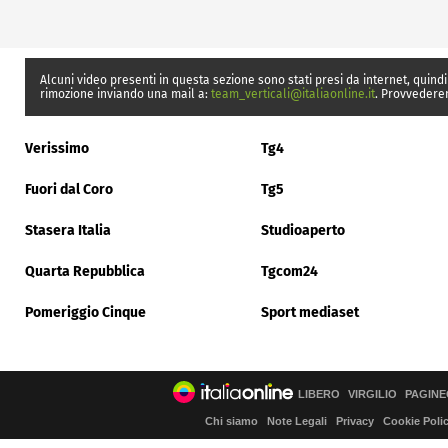
Alcuni video presenti in questa sezione sono stati presi da internet, quindi
rimozione inviando una mail a:
team_verticali@italiaonline.it
. Provvedere
Verissimo
Tg4
Fuori dal Coro
Tg5
Stasera Italia
Studioaperto
Quarta Repubblica
Tgcom24
Pomeriggio Cinque
Sport mediaset
LIBERO
VIRGILIO
PAGINE
Chi siamo
Note Legali
Privacy
Cookie Poli