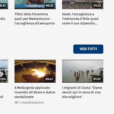
0:33
00:32
01:33
Tifosi della Fiorentina
Salah, l'accoglienza a
adio
pazzi per Mastantuono:
Trebisonda è folle quasi
l'accoglienza all'aeroporto
come il suo stipendio…
VEDI TUTTI
1:03
00:47
01:07
A Medjugorje appiccato
I migranti di Ceuta: "Siamo
incendio all'altare e statue
venuti qui in cerca di una
 di
vandalizzate
vita migliore"
1 visualizzazioni