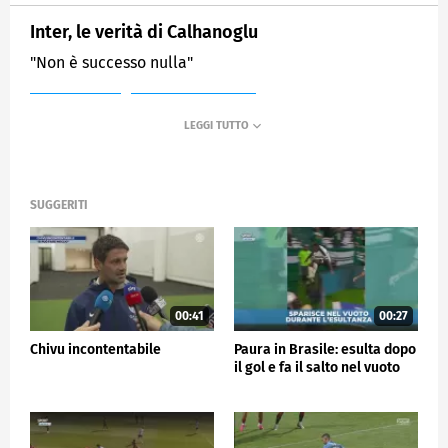
Inter, le verità di Calhanoglu
"Non è successo nulla"
MEDIASET
SPORTMEDIASET
SUGGERITI
00:41
00:27
Chivu incontentabile
Paura in Brasile: esulta dopo
il gol e fa il salto nel vuoto