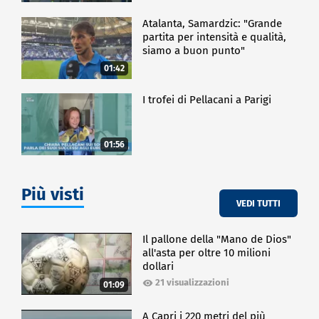
Atalanta, Samardzic: "Grande
partita per intensità e qualità,
siamo a buon punto"
01:42
I trofei di Pellacani a Parigi
01:56
Più visti
VEDI TUTTI
Il pallone della "Mano de Dios"
all'asta per oltre 10 milioni
dollari
21 visualizzazioni
01:09
A Capri i 220 metri del più