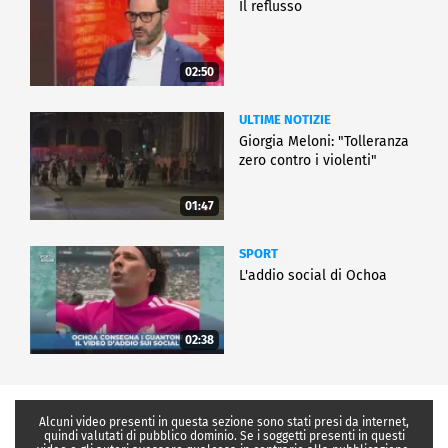
Il reflusso
02:50
ULTIME NOTIZIE
Giorgia Meloni: "Tolleranza
zero contro i violenti"
01:47
SPORT
L'addio social di Ochoa
02:38
Alcuni video presenti in questa sezione sono stati presi da internet,
quindi valutati di pubblico dominio. Se i soggetti presenti in questi