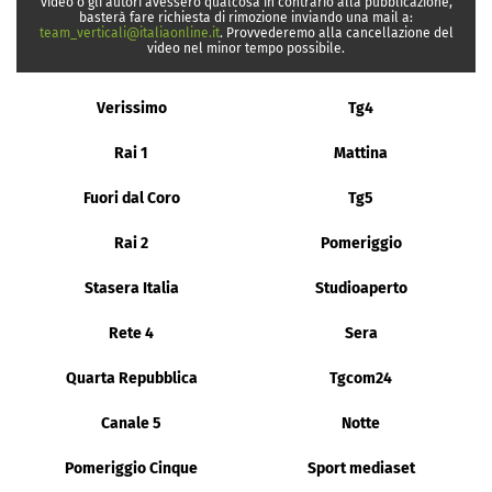
video o gli autori avessero qualcosa in contrario alla pubblicazione,
basterà fare richiesta di rimozione inviando una mail a:
team_verticali@italiaonline.it
. Provvederemo alla cancellazione del
video nel minor tempo possibile.
Verissimo
Tg4
Rai 1
Mattina
Fuori dal Coro
Tg5
Rai 2
Pomeriggio
Stasera Italia
Studioaperto
Rete 4
Sera
Quarta Repubblica
Tgcom24
Canale 5
Notte
Pomeriggio Cinque
Sport mediaset