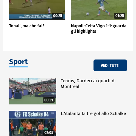
00:25
01:25
Tonali, ma che fai?
Napoli-Celta Vigo 1-1: guarda
gli highlights
Sport
VEDI TUTTI
Tennis, Darderi ai quarti di
Montreal
00:31
L'Atalanta fa tre gol allo Schalke
02:05