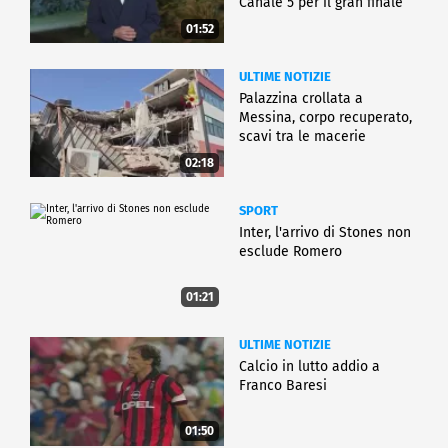
Canale 5 per il gran finale
01:52
ULTIME NOTIZIE
Palazzina crollata a
Messina, corpo recuperato,
scavi tra le macerie
02:18
SPORT
Inter, l'arrivo di Stones non
esclude Romero
01:21
ULTIME NOTIZIE
Calcio in lutto addio a
Franco Baresi
01:50