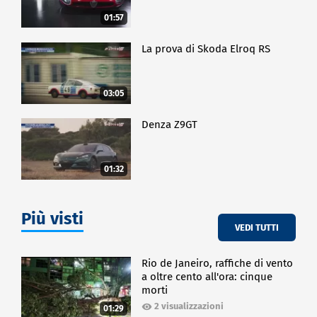
01:57
La prova di Skoda Elroq RS
03:05
Denza Z9GT
01:32
Più visti
VEDI TUTTI
Rio de Janeiro, raffiche di vento
a oltre cento all'ora: cinque
morti
2 visualizzazioni
01:29