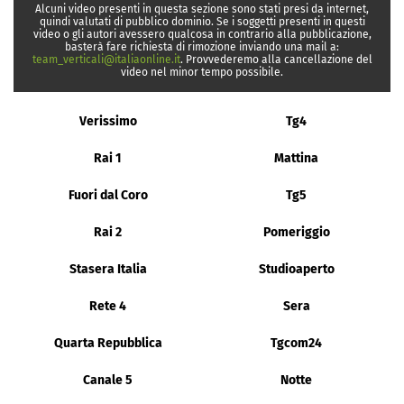
Alcuni video presenti in questa sezione sono stati presi da internet,
quindi valutati di pubblico dominio. Se i soggetti presenti in questi
video o gli autori avessero qualcosa in contrario alla pubblicazione,
basterà fare richiesta di rimozione inviando una mail a:
team_verticali@italiaonline.it
. Provvederemo alla cancellazione del
video nel minor tempo possibile.
Verissimo
Tg4
Rai 1
Mattina
Fuori dal Coro
Tg5
Rai 2
Pomeriggio
Stasera Italia
Studioaperto
Rete 4
Sera
Quarta Repubblica
Tgcom24
Canale 5
Notte