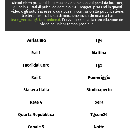
Alcuni video presenti in questa sezione sono stati presi da internet,
quindi valutati di pubblico dominio. Se i soggetti presenti in questi
video o gli autori avessero qualcosa in contrario alla pubblicazione,
basterà fare richiesta di rimozione inviando una mail a:
team_verticali@italiaonline.it
. Provvederemo alla cancellazione del
video nel minor tempo possibile.
Verissimo
Tg4
Rai 1
Mattina
Fuori dal Coro
Tg5
Rai 2
Pomeriggio
Stasera Italia
Studioaperto
Rete 4
Sera
Quarta Repubblica
Tgcom24
Canale 5
Notte