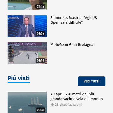
03:44
Sinner ko, Mastria: "Agli US
Open sarà difficile"
02:24
MotoGp in Gran Bretagna
01:18
Più visti
VEDI TUTTI
A Capri i 220 metri del più
grande yacht a vela del mondo
28 visualizzazioni
00:33