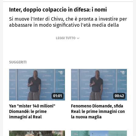
Inter, doppio colpaccio in difesa: i nomi
Si muove l'Inter di Chivu, che è pronta a investire per
abbassare in modo significativo l'età media della
rosa: due colpi nel mirino del club.
MEDIASET
SPORTMEDIASET
SUGGERITI
01:01
00:42
Yan "mister 140 milioni"
Fenomeno Diomande, sfida
Diomandé: le prime
Real: le prime immagini con
immagini al Real
la nuova maglia