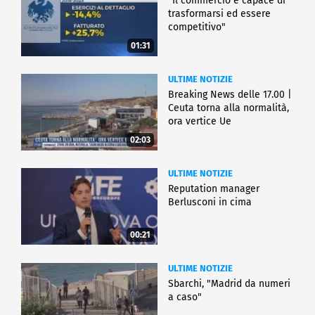
"Il commercio è capace di
trasformarsi ed essere
competitivo"
01:31
ULTIME NOTIZIE
Breaking News delle 17.00 |
Ceuta torna alla normalità,
ora vertice Ue
02:03
ULTIME NOTIZIE
Reputation manager
Berlusconi in cima
00:21
ULTIME NOTIZIE
Sbarchi, "Madrid da numeri
a caso"