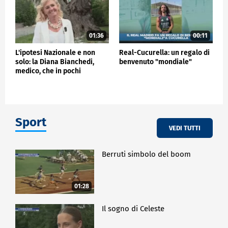
01:36
00:11
L'ipotesi Nazionale e non
Real-Cucurella: un regalo di
solo: la Diana Bianchedi,
benvenuto "mondiale"
medico, che in pochi
conoscono…
Sport
VEDI TUTTI
Berruti simbolo del boom
01:28
Il sogno di Celeste