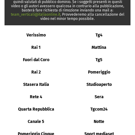
quindi valutati di pubblico dominio. Se i soggetti presenti in questi
video o gli autori avessero qualcosa in contrario alla pubblicazione,
basterà fare richiesta di rimozione inviando una mail a:
team_verticali@italiaonline.it
. Provvederemo alla cancellazione del
video nel minor tempo possibile.
Verissimo
Tg4
Rai 1
Mattina
Fuori dal Coro
Tg5
Rai 2
Pomeriggio
Stasera Italia
Studioaperto
Rete 4
Sera
Quarta Repubblica
Tgcom24
Canale 5
Notte
Pomeriggio Cinque
Sport mediaset