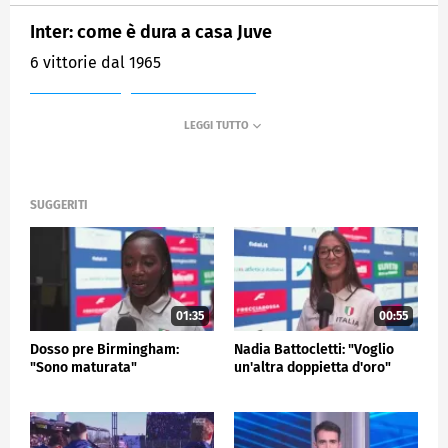
Inter: come è dura a casa Juve
6 vittorie dal 1965
MEDIASET
SPORTMEDIASET
SUGGERITI
01:35
00:55
Dosso pre Birmingham:
Nadia Battocletti: "Voglio
"Sono maturata"
un'altra doppietta d'oro"