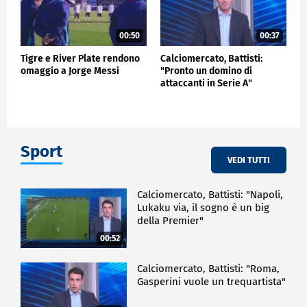
00:50
00:37
Tigre e River Plate rendono
Calciomercato, Battisti:
omaggio a Jorge Messi
"Pronto un domino di
attaccanti in Serie A"
Sport
VEDI TUTTI
Calciomercato, Battisti: "Napoli,
Lukaku via, il sogno è un big
della Premier"
00:52
Calciomercato, Battisti: "Roma,
Gasperini vuole un trequartista"