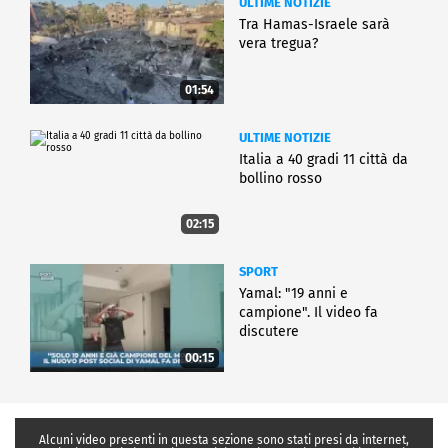
ULTIME NOTIZIE
Tra Hamas-Israele sarà
vera tregua?
01:54
ULTIME NOTIZIE
Italia a 40 gradi 11 città da
bollino rosso
02:15
SPORT
Yamal: "19 anni e
campione". Il video fa
discutere
00:15
Alcuni video presenti in questa sezione sono stati presi da internet,