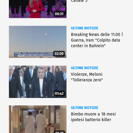
Canale 5
00:31
ULTIME NOTIZIE
Breaking News delle 11.00 |
Guerra, Iran: "Colpito data
center in Bahrein"
02:09
ULTIME NOTIZIE
Violenze, Meloni:
"Tolleranza zero"
01:42
ULTIME NOTIZIE
Bimbo muore a 18 mesi
ipotesi batterio killer