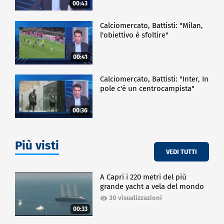
00:43
Calciomercato, Battisti: "Milan,
l'obiettivo è sfoltire"
00:41
Calciomercato, Battisti: "Inter, In
pole c'è un centrocampista"
00:36
Più visti
VEDI TUTTI
A Capri i 220 metri del più
grande yacht a vela del mondo
30 visualizzazioni
00:33