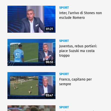
SPORT
Inter, l'arrivo di Stones non
esclude Romero
01:21
SPORT
Juventus, rebus portieri:
piace Suzuki ma costa
troppo
00:53
SPORT
Franco, capitano per
sempre
03:47
SPORT