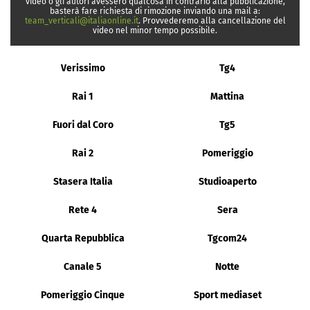
video o gli autori avessero qualcosa in contrario alla pubblicazione,
basterà fare richiesta di rimozione inviando una mail a:
team_verticali@italiaonline.it
. Provvederemo alla cancellazione del
video nel minor tempo possibile.
Verissimo
Tg4
Rai 1
Mattina
Fuori dal Coro
Tg5
Rai 2
Pomeriggio
Stasera Italia
Studioaperto
Rete 4
Sera
Quarta Repubblica
Tgcom24
Canale 5
Notte
Pomeriggio Cinque
Sport mediaset