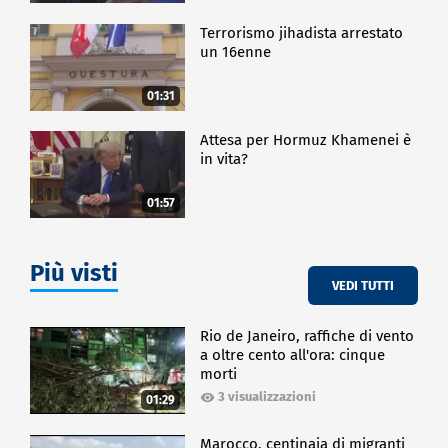
Terrorismo jihadista arrestato
un 16enne
01:31
Attesa per Hormuz Khamenei è
in vita?
01:57
Più visti
VEDI TUTTI
Rio de Janeiro, raffiche di vento
a oltre cento all'ora: cinque
morti
3 visualizzazioni
01:29
Marocco, centinaia di migranti