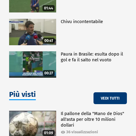
01:44
Chivu incontentabile
00:41
Paura in Brasile: esulta dopo il
gol e fa il salto nel vuoto
00:27
Più visti
VEDI TUTTI
Il pallone della "Mano de Dios"
all'asta per oltre 10 milioni
dollari
36 visualizzazioni
01:09