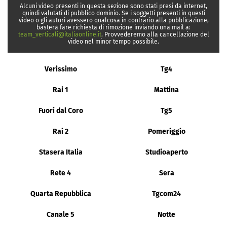
Alcuni video presenti in questa sezione sono stati presi da internet,
quindi valutati di pubblico dominio. Se i soggetti presenti in questi
video o gli autori avessero qualcosa in contrario alla pubblicazione,
basterà fare richiesta di rimozione inviando una mail a:
team_verticali@italiaonline.it
. Provvederemo alla cancellazione del
video nel minor tempo possibile.
Verissimo
Tg4
Rai 1
Mattina
Fuori dal Coro
Tg5
Rai 2
Pomeriggio
Stasera Italia
Studioaperto
Rete 4
Sera
Quarta Repubblica
Tgcom24
Canale 5
Notte