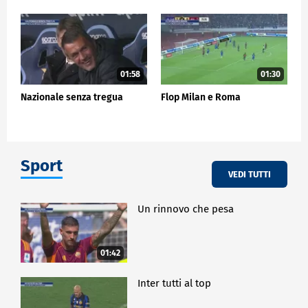
01:58
01:30
Nazionale senza tregua
Flop Milan e Roma
Sport
VEDI TUTTI
Un rinnovo che pesa
01:42
Inter tutti al top