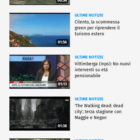
00:54
ULTIME NOTIZIE
Cilento, la scommessa
green per riprendere il
turismo estero
01:56
ULTIME NOTIZIE
Vittimberga (Inps): No nuovi
interventi su età
pensionabile
01:13
ULTIME NOTIZIE
'The Walking dead: dead
city', terza stagione con
Maggie e Negan
01:38