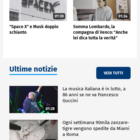
01:30
01:34
"Space X" e Musk doppio
Somma Lombardo, la
schianto
compagna di Venco: "Anche
lei dica tutta la verità"
Ultime notizie
VEDI TUTTI
La musica italiana è in lutto, a
86 anni se ne va Francesco
Guccini
01:28
Ogni settimana 90mila zanzare-
tigre vengono spedite da Miami
a Roma