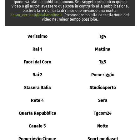
quindi valutati di pubblico dominio. Se i soggetti presenti in questi
video o gli autori avessero qualcosa in contrario alla pubblicazione,
basterà fare richiesta di rimozione inviando una mail a:
team_verticali@italiaonline.it
. Provvederemo alla cancellazione del
video nel minor tempo possibile.
Verissimo
Tg4
Rai 1
Mattina
Fuori dal Coro
Tg5
Rai 2
Pomeriggio
Stasera Italia
Studioaperto
Rete 4
Sera
Quarta Repubblica
Tgcom24
Canale 5
Notte
Pomeriggio Cinque
Sport mediaset