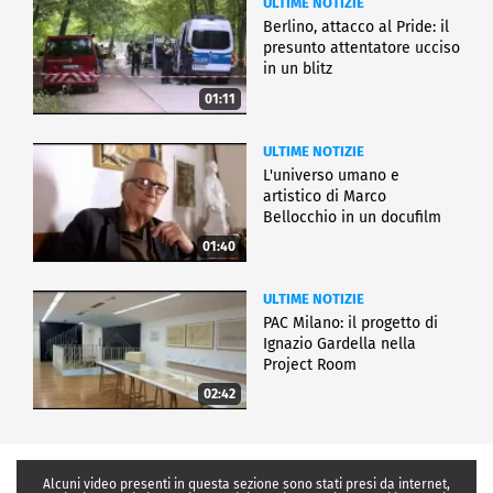
ULTIME NOTIZIE
Berlino, attacco al Pride: il
presunto attentatore ucciso
in un blitz
01:11
ULTIME NOTIZIE
L'universo umano e
artistico di Marco
Bellocchio in un docufilm
01:40
ULTIME NOTIZIE
PAC Milano: il progetto di
Ignazio Gardella nella
Project Room
02:42
Alcuni video presenti in questa sezione sono stati presi da internet,