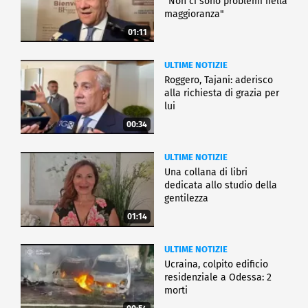
"Non ci sono problemi nella
maggioranza"
01:11
ULTIME NOTIZIE
Roggero, Tajani: aderisco
alla richiesta di grazia per
lui
00:34
ULTIME NOTIZIE
Una collana di libri
dedicata allo studio della
gentilezza
01:14
ULTIME NOTIZIE
Ucraina, colpito edificio
residenziale a Odessa: 2
morti