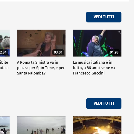
VEDI TUTTI
2:34
03:01
01:28
ibile
A Roma la Sinistra va in
La musica italiana è in
uta a
piazza per Spin Time, e per
lutto, a 86 anni se ne va
Santa Palomba?
Francesco Guccini
VEDI TUTTI