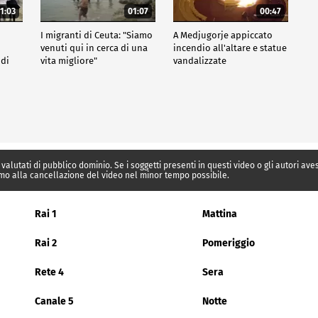
1:03
01:07
00:47
I migranti di Ceuta: "Siamo
A Medjugorje appiccato
venuti qui in cerca di una
incendio all'altare e statue
 di
vita migliore"
vandalizzate
 valutati di pubblico dominio. Se i soggetti presenti in questi video o gli autori av
mo alla cancellazione del video nel minor tempo possibile.
Rai 1
Mattina
Rai 2
Pomeriggio
Rete 4
Sera
Canale 5
Notte