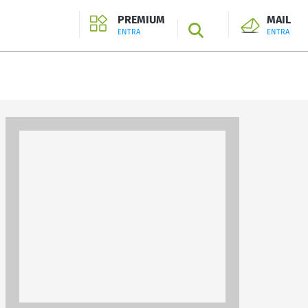
PREMIUM
MAIL
SEARCH
ENTRA
ENTRA
ENTRA