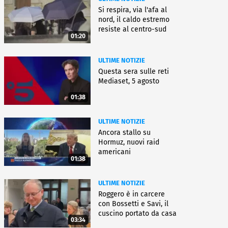
Si respira, via l'afa al
nord, il caldo estremo
resiste al centro-sud
01:20
ULTIME NOTIZIE
Questa sera sulle reti
Mediaset, 5 agosto
01:38
ULTIME NOTIZIE
Ancora stallo su
Hormuz, nuovi raid
americani
01:38
ULTIME NOTIZIE
Roggero è in carcere
con Bossetti e Savi, il
cuscino portato da casa
03:34