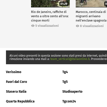
01:29
0
Rio de Janeiro, raffiche di
Marocco, centinaia di
vento a oltre cento all'ora:
migranti arrivano
cinque morti
nell'enclave spagnola
Ceuta
5 visualizzazioni
8 visualizzazioni
Alcuni video presenti in questa sezione sono stati presi da internet, quindi
rimozione inviando una mail a:
team_verticali@italiaonline.it
. Provvedere
Verissimo
Tg4
Fuori dal Coro
Tg5
Stasera Italia
Studioaperto
Quarta Repubblica
Tgcom24