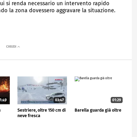
 cui si renda necessario un intervento rapido
ndo la zona dovessero aggravare la situazione.
1:49
03:47
01:29
n
Sestriere, oltre 150 cm di
Barella guarda già oltre
neve fresca