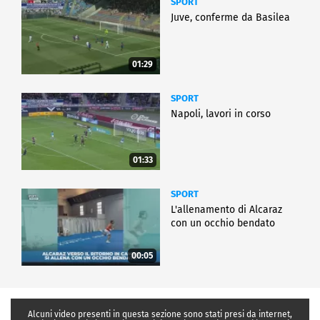
SPORT
Juve, conferme da Basilea
01:29
SPORT
Napoli, lavori in corso
01:33
SPORT
L'allenamento di Alcaraz
con un occhio bendato
00:05
Alcuni video presenti in questa sezione sono stati presi da internet,