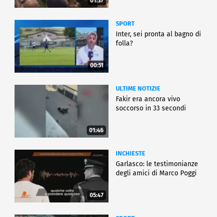
01:37
SPORT
Inter, sei pronta al bagno di
folla?
00:51
ULTIME NOTIZIE
Fakir era ancora vivo
soccorso in 33 secondi
01:46
INCHIESTE
Garlasco: le testimonianze
degli amici di Marco Poggi
05:47