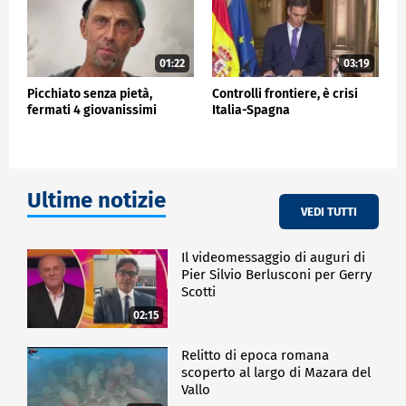
01:22
03:19
Picchiato senza pietà,
Controlli frontiere, è crisi
fermati 4 giovanissimi
Italia-Spagna
Ultime notizie
VEDI TUTTI
Il videomessaggio di auguri di
Pier Silvio Berlusconi per Gerry
Scotti
02:15
Relitto di epoca romana
scoperto al largo di Mazara del
Vallo