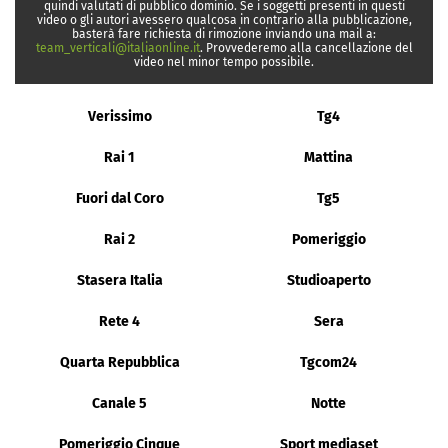
quindi valutati di pubblico dominio. Se i soggetti presenti in questi
video o gli autori avessero qualcosa in contrario alla pubblicazione,
basterà fare richiesta di rimozione inviando una mail a:
team_verticali@italiaonline.it
. Provvederemo alla cancellazione del
video nel minor tempo possibile.
Verissimo
Tg4
Rai 1
Mattina
Fuori dal Coro
Tg5
Rai 2
Pomeriggio
Stasera Italia
Studioaperto
Rete 4
Sera
Quarta Repubblica
Tgcom24
Canale 5
Notte
Pomeriggio Cinque
Sport mediaset