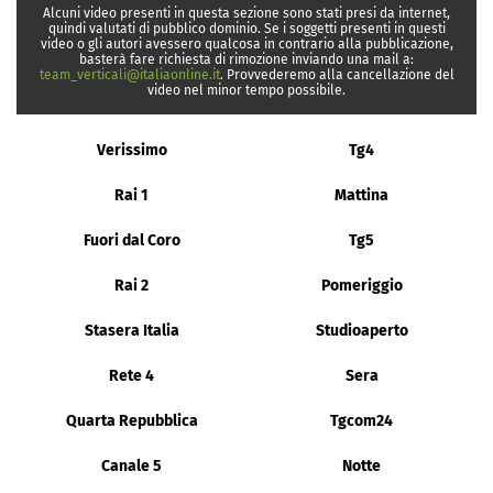
Alcuni video presenti in questa sezione sono stati presi da internet,
quindi valutati di pubblico dominio. Se i soggetti presenti in questi
video o gli autori avessero qualcosa in contrario alla pubblicazione,
basterà fare richiesta di rimozione inviando una mail a:
team_verticali@italiaonline.it
. Provvederemo alla cancellazione del
video nel minor tempo possibile.
Verissimo
Tg4
Rai 1
Mattina
Fuori dal Coro
Tg5
Rai 2
Pomeriggio
Stasera Italia
Studioaperto
Rete 4
Sera
Quarta Repubblica
Tgcom24
Canale 5
Notte