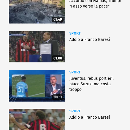
Accordo con Hamas, Trump:
"Passo verso la pace"
03:49
SPORT
Addio a Franco Baresi
01:08
SPORT
Juventus, rebus portieri:
piace Suzuki ma costa
troppo
00:53
SPORT
Addio a Franco Baresi