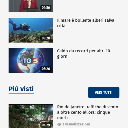
01:56
Il mare è bollente alberi salva
città
03:28
Caldo da record per altri 10
giorni
05:26
Più visti
VEDI TUTTI
Rio de Janeiro, raffiche di vento
a oltre cento all'ora: cinque
morti
3 visualizzazioni
01:29