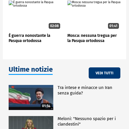
secondo.
ESTERI
02:08
01:41
È guerra nonostante la
Mosca: nessuna tregua per
Pasqua ortodossa
la Pasqua ortodossa
Ultime notizie
VEDI TUTTI
Tra intese e minacce un Iran
senza guida?
01:54
Meloni: "Nessuno spazio per i
clandestini"