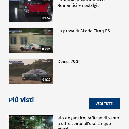
Romantici e nostalgici
01:57
La prova di Skoda Elroq RS
03:05
Denza Z9GT
01:32
Più visti
VEDI TUTTI
Rio de Janeiro, raffiche di vento
a oltre cento all'ora: cinque