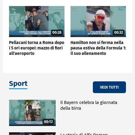
00:28
00:32
Pellacani torna a Roma dopo
Hamilton non si ferma nella
i 5 ori europei: mazzo di fiori
pausa estiva della Formula 1:
all'aeroporto
il suo allenamento
Sport
VEDI TUTTI
Il Bayern celebra la giornata
della birra
00:12
La storia di Alfa Romeo -