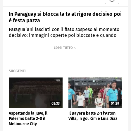
In Paraguay si blocca la tv al rigore decisivo poi
è festa pazza
Paraguaiani lasciati con il fiato sospeso al momento
decisivo: immagini coperte poi bloccate e quando
sono tornate è partita la grande festa
MEDIASET
SPORTMEDIASET
SUGGERITI
03:33
01:29
Aspettando la Juve, il
Il Bayern batte 2-1 l'Aston
Palermo batte 2-0 il
Villa, in gol Kim e Luis Diaz
Melbourne City