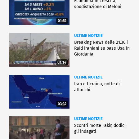
Economia in crescita,
soddisfazione di Meloni
01:52
ULTIME NOTIZIE
Breaking News delle 21.30 |
Raid iraniani su base Usa in
Giordania
01:14
ULTIME NOTIZIE
Iran e Ucraina, notte di
attacchi
03:32
ULTIME NOTIZIE
Scontri morte Fakir, dodici
gli indagati