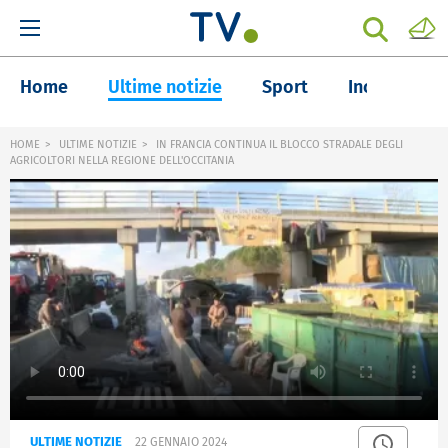
Home
Ultime notizie
Sport
Inchieste
HOME
ULTIME NOTIZIE
IN FRANCIA CONTINUA IL BLOCCO STRADALE DEGLI
AGRICOLTORI NELLA REGIONE DELL'OCCITANIA
ULTIME NOTIZIE
22 GENNAIO 2024