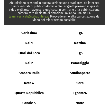
Alcuni video presenti in questa sezione sono stati presi da internet,
quindi valutati di pubblico dominio. Se i soggetti presenti in questi
video o gli autori avessero qualcosa in contrario alla pubblicazione,
basterà fare richiesta di rimozione inviando una mail a:
team_verticali@italiaonline.it
. Provvederemo alla cancellazione del
video nel minor tempo possibile.
Verissimo
Tg4
Rai 1
Mattina
Fuori dal Coro
Tg5
Rai 2
Pomeriggio
Stasera Italia
Studioaperto
Rete 4
Sera
Quarta Repubblica
Tgcom24
Canale 5
Notte