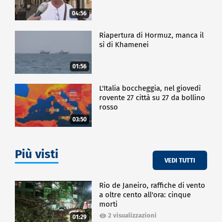
04:56
Riapertura di Hormuz, manca il
sì di Khamenei
01:56
L'Italia boccheggia, nel giovedì
rovente 27 città su 27 da bollino
rosso
03:50
Più visti
VEDI TUTTI
Rio de Janeiro, raffiche di vento
a oltre cento all'ora: cinque
morti
2 visualizzazioni
01:29