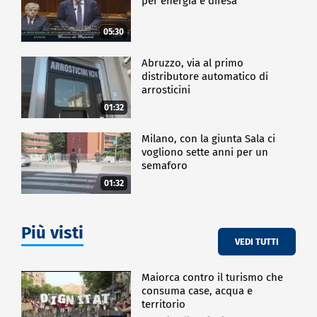
per energia e difesa"
05:30
Abruzzo, via al primo
distributore automatico di
arrosticini
01:32
Milano, con la giunta Sala ci
vogliono sette anni per un
semaforo
01:32
Più visti
VEDI TUTTI
Maiorca contro il turismo che
consuma case, acqua e
territorio