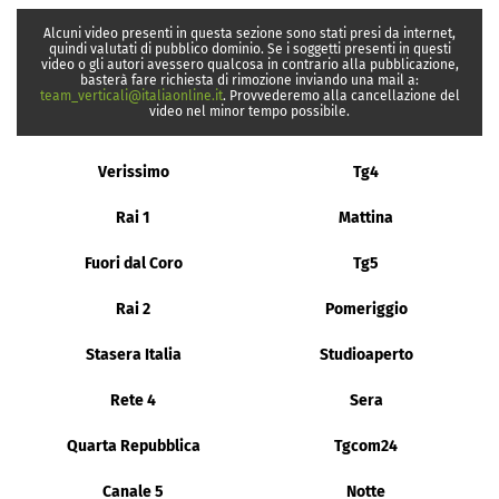
Alcuni video presenti in questa sezione sono stati presi da internet,
quindi valutati di pubblico dominio. Se i soggetti presenti in questi
video o gli autori avessero qualcosa in contrario alla pubblicazione,
basterà fare richiesta di rimozione inviando una mail a:
team_verticali@italiaonline.it
. Provvederemo alla cancellazione del
video nel minor tempo possibile.
Verissimo
Tg4
Rai 1
Mattina
Fuori dal Coro
Tg5
Rai 2
Pomeriggio
Stasera Italia
Studioaperto
Rete 4
Sera
Quarta Repubblica
Tgcom24
Canale 5
Notte