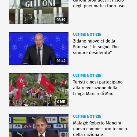
Giffoni promuove il riciclo
degli pneumatici fuori uso
03:19
ULTIME NOTIZIE
Zidane nuovo ct della
Francia: "Un sogno, l'ho
sempre desiderato"
01:42
ULTIME NOTIZIE
Turisti cinesi partecipano
alla rievocazione della
Lunga Marcia di Mao
01:51
ULTIME NOTIZIE
Malagò: Roberto Mancini
nuovo commissario tecnico
della nazionale