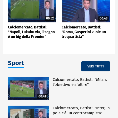
00:52
00:43
Calciomercato, Battisti:
Calciomercato, Battisti:
"Napoli, Lukaku via, il sogno
"Roma, Gasperini vuole un
è un big della Premier"
trequartista"
Sport
VEDI TUTTI
Calciomercato, Battisti: "Milan,
l'obiettivo è sfoltire"
00:41
Calciomercato, Battisti: "Inter, In
pole c'è un centrocampista"