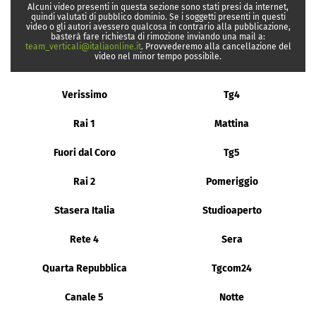
Alcuni video presenti in questa sezione sono stati presi da internet,
quindi valutati di pubblico dominio. Se i soggetti presenti in questi
video o gli autori avessero qualcosa in contrario alla pubblicazione,
basterà fare richiesta di rimozione inviando una mail a:
team_verticali@italiaonline.it
. Provvederemo alla cancellazione del
video nel minor tempo possibile.
Verissimo
Tg4
Rai 1
Mattina
Fuori dal Coro
Tg5
Rai 2
Pomeriggio
Stasera Italia
Studioaperto
Rete 4
Sera
Quarta Repubblica
Tgcom24
Canale 5
Notte