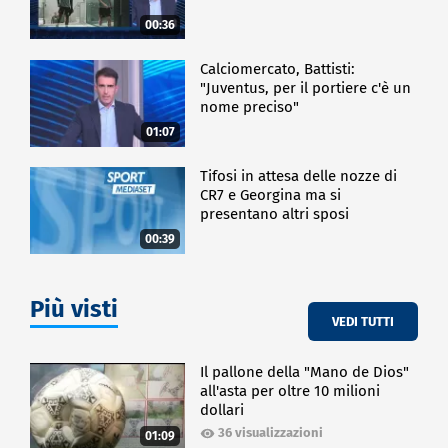
00:36
Calciomercato, Battisti:
"Juventus, per il portiere c'è un
nome preciso"
01:07
Tifosi in attesa delle nozze di
CR7 e Georgina ma si
presentano altri sposi
00:39
Più visti
VEDI TUTTI
Il pallone della "Mano de Dios"
all'asta per oltre 10 milioni
dollari
36 visualizzazioni
01:09