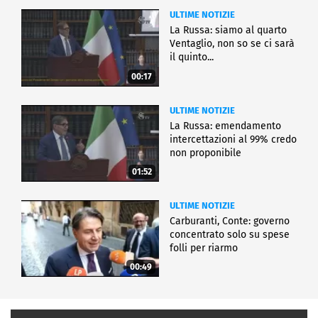
ULTIME NOTIZIE
La Russa: siamo al quarto
Ventaglio, non so se ci sarà
il quinto...
00:17
ULTIME NOTIZIE
La Russa: emendamento
intercettazioni al 99% credo
non proponibile
01:52
ULTIME NOTIZIE
Carburanti, Conte: governo
concentrato solo su spese
folli per riarmo
00:49