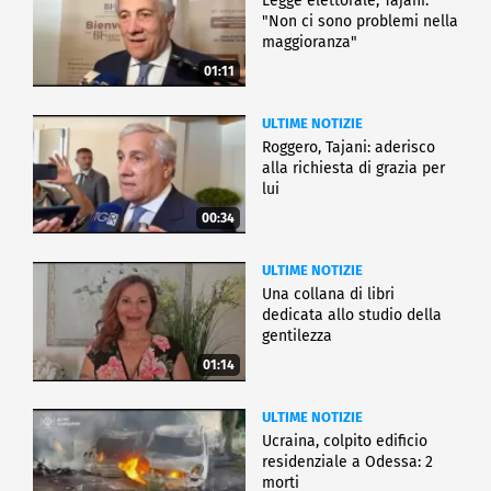
Legge elettorale, Tajani:
"Non ci sono problemi nella
maggioranza"
01:11
ULTIME NOTIZIE
Roggero, Tajani: aderisco
alla richiesta di grazia per
lui
00:34
ULTIME NOTIZIE
Una collana di libri
dedicata allo studio della
gentilezza
01:14
ULTIME NOTIZIE
Ucraina, colpito edificio
residenziale a Odessa: 2
morti