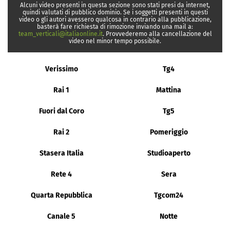
Alcuni video presenti in questa sezione sono stati presi da internet,
quindi valutati di pubblico dominio. Se i soggetti presenti in questi
video o gli autori avessero qualcosa in contrario alla pubblicazione,
basterà fare richiesta di rimozione inviando una mail a:
team_verticali@italiaonline.it
. Provvederemo alla cancellazione del
video nel minor tempo possibile.
Verissimo
Tg4
Rai 1
Mattina
Fuori dal Coro
Tg5
Rai 2
Pomeriggio
Stasera Italia
Studioaperto
Rete 4
Sera
Quarta Repubblica
Tgcom24
Canale 5
Notte