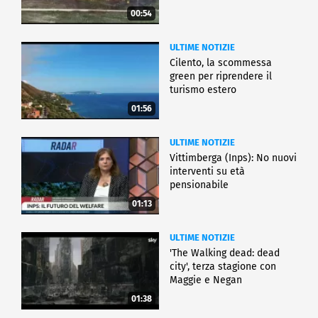
00:54
ULTIME NOTIZIE
Cilento, la scommessa
green per riprendere il
turismo estero
01:56
ULTIME NOTIZIE
Vittimberga (Inps): No nuovi
interventi su età
pensionabile
01:13
ULTIME NOTIZIE
'The Walking dead: dead
city', terza stagione con
Maggie e Negan
01:38