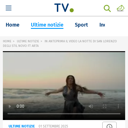
Home
Ultime notizie
Sport
Inchieste
HOME
ULTIME NOTIZIE
IN ANTEPRIMA IL VIDEO LA NOTTE DI SAN LORENZO
DEGLI STIL NOVO FT ARTA
ULTIME NOTIZIE
01 SETTEMBRE 2025