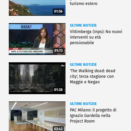
turismo estero
01:56
ULTIME NOTIZIE
Vittimberga (Inps): No nuovi
interventi su età
pensionabile
01:13
ULTIME NOTIZIE
'The Walking dead: dead
city', terza stagione con
Maggie e Negan
01:38
ULTIME NOTIZIE
PAC Milano: il progetto di
Ignazio Gardella nella
Project Room
02:42