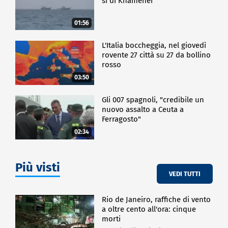
sì di Khamenei
01:56
L'Italia boccheggia, nel giovedì
rovente 27 città su 27 da bollino
rosso
03:50
Gli 007 spagnoli, "credibile un
nuovo assalto a Ceuta a
Ferragosto"
02:34
Più visti
VEDI TUTTI
Rio de Janeiro, raffiche di vento
a oltre cento all'ora: cinque
morti