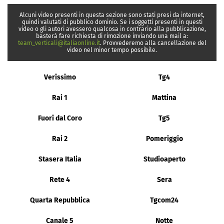
Alcuni video presenti in questa sezione sono stati presi da internet,
quindi valutati di pubblico dominio. Se i soggetti presenti in questi
video o gli autori avessero qualcosa in contrario alla pubblicazione,
basterà fare richiesta di rimozione inviando una mail a:
team_verticali@italiaonline.it
. Provvederemo alla cancellazione del
video nel minor tempo possibile.
Verissimo
Tg4
Rai 1
Mattina
Fuori dal Coro
Tg5
Rai 2
Pomeriggio
Stasera Italia
Studioaperto
Rete 4
Sera
Quarta Repubblica
Tgcom24
Canale 5
Notte