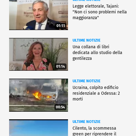
Legge elettorale, Tajani:
"Non ci sono problemi nella
maggioranza"
01:11
ULTIME NOTIZIE
Una collana di libri
dedicata allo studio della
gentilezza
01:14
ULTIME NOTIZIE
Ucraina, colpito edificio
residenziale a Odessa: 2
morti
00:54
ULTIME NOTIZIE
Cilento, la scommessa
green per riprendere il