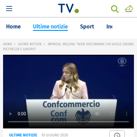
Home
Ultime notizie
Sport
Inchieste
HOME
ULTIME NOTIZIE
IMPRESE, MELONI: "NON DISTURBARE CHI VUOLE CREARE
RICCHEZZA E LAVORO"
ULTIME NOTIZIE
10 GIUGNO 2026