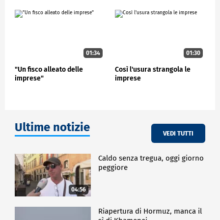
fanno i governi, la ricchezza non la fanno le leggi, non
la fanno i decreti, la ricchezza la fanno gli
imprenditori con i loro lavoratori e quello che
devono fare le leggi, i decreti e la politica è cercare
di accompagnare e consentire che quelle persone
possano lavorare al meglio delle loro potenzialità".
01:34
01:30
"Un fisco alleato delle
Così l'usura strangola le
POLITICA
imprese"
imprese
Ultime notizie
VEDI TUTTI
Caldo senza tregua, oggi giorno
peggiore
04:56
Riapertura di Hormuz, manca il