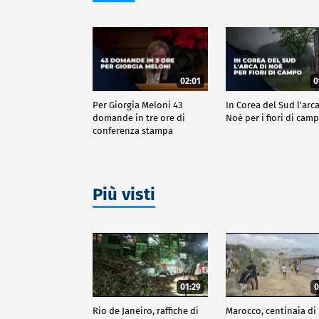
02:01
0
Per Giorgia Meloni 43
In Corea del Sud l'arca
domande in tre ore di
Noè per i fiori di cam
conferenza stampa
Più visti
01:29
0
Rio de Janeiro, raffiche di
Marocco, centinaia di