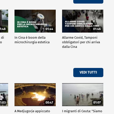
1:48
01:44
01:46
 di
In Cina è boom della
Allarme Covid, Tamponi
po
microchirurgia estetica
obbligatori per chi arriva
dalla Cina
VEDI TUTTI
1:03
00:47
01:07
A Medjugorje appiccato
I migranti di Ceuta: "Siamo