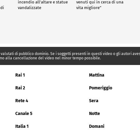
incendio all'altare e statue
venuti qui in cerca di una
 di
vandalizzate
vita migliore"
 valutati di pubblico dominio. Se i soggetti presenti in questi video o gli autori av
mo alla cancellazione del video nel minor tempo possibile.
Rai 1
Mattina
Rai 2
Pomeriggio
Rete 4
Sera
Canale 5
Notte
Italia 1
Domani