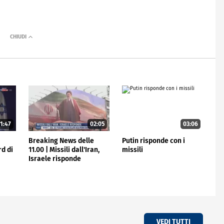
1:47
02:05
03:06
e
Breaking News delle
Putin risponde con i
rd di
11.00 | Missili dall'Iran,
missili
Israele risponde
VEDI TUTTI