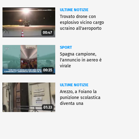
ULTIME NOTIZIE
Trovato drone con
esplosivo vicino cargo
ucraino all'aeroporto
00:47
Lipsia
SPORT
Spagna campione,
l'annuncio in aereo è
virale
00:35
ULTIME NOTIZIE
Arezzo, a Foiano la
punizione scolastica
diventa una
01:33
rieducazione