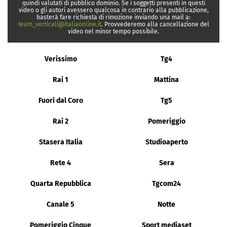
quindi valutati di pubblico dominio. Se i soggetti presenti in questi
video o gli autori avessero qualcosa in contrario alla pubblicazione,
basterà fare richiesta di rimozione inviando una mail a:
team_verticali@italiaonline.it
. Provvederemo alla cancellazione del
video nel minor tempo possibile.
Verissimo
Tg4
Rai 1
Mattina
Fuori dal Coro
Tg5
Rai 2
Pomeriggio
Stasera Italia
Studioaperto
Rete 4
Sera
Quarta Repubblica
Tgcom24
Canale 5
Notte
Pomeriggio Cinque
Sport mediaset