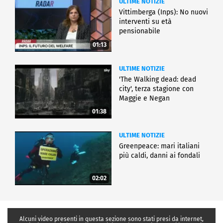
ULTIME NOTIZIE
Vittimberga (Inps): No nuovi
interventi su età
pensionabile
01:13
ULTIME NOTIZIE
'The Walking dead: dead
city', terza stagione con
Maggie e Negan
01:38
ULTIME NOTIZIE
Greenpeace: mari italiani
più caldi, danni ai fondali
02:02
Alcuni video presenti in questa sezione sono stati presi da internet,