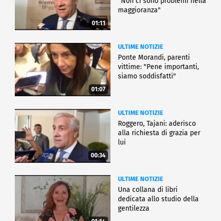
"Non ci sono problemi nella
maggioranza"
01:11
ULTIME NOTIZIE
Ponte Morandi, parenti
vittime: "Pene importanti,
siamo soddisfatti"
01:07
ULTIME NOTIZIE
Roggero, Tajani: aderisco
alla richiesta di grazia per
lui
00:34
ULTIME NOTIZIE
Una collana di libri
dedicata allo studio della
gentilezza