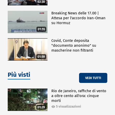
02:30
Breaking News delle 17.00 |
Attesa per l'accordo Iran-Oman
su Hormuz
01:55
Covid, Conte deposita
"documento anonimo" su
mascherine non filtranti
01:59
Più visti
VEDI TUTTI
Rio de Janeiro, raffiche di vento
a oltre cento all'ora: cinque
morti
5 visualizzazioni
01:29