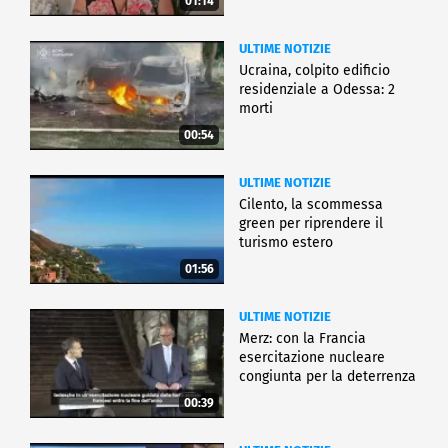
01:14
ULTIME NOTIZIE
Ucraina, colpito edificio
residenziale a Odessa: 2
morti
00:54
ULTIME NOTIZIE
Cilento, la scommessa
green per riprendere il
turismo estero
01:56
ULTIME NOTIZIE
Merz: con la Francia
esercitazione nucleare
congiunta per la deterrenza
00:39