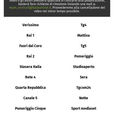
video o gli autori avessero qualcosa in contrario alla pubblicazione,
basterà fare richiesta di rimozione inviando una mail a:
team_verticali@italiaonline.it
. Provvederemo alla cancellazione del
video nel minor tempo possibile.
Verissimo
Tg4
Rai 1
Mattina
Fuori dal Coro
Tg5
Rai 2
Pomeriggio
Stasera Italia
Studioaperto
Rete 4
Sera
Quarta Repubblica
Tgcom24
Canale 5
Notte
Pomeriggio Cinque
Sport mediaset