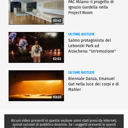
PAC Milano: il progetto di
Ignazio Gardella nella
Project Room
02:42
ULTIME NOTIZIE
Salmo protagonista del
Lebonski Park ad
Arzachena: "Un'emozione"
02:02
ULTIME NOTIZIE
Biennale Danza, Emanuel
Gat nella luce dei corpi e di
Mahler
03:23
Alcuni video presenti in questa sezione sono stati presi da internet,
quindi valutati di pubblico dominio. Se i soggetti presenti in questi