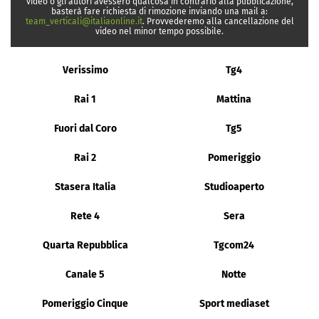
video o gli autori avessero qualcosa in contrario alla pubblicazione,
basterà fare richiesta di rimozione inviando una mail a:
team_verticali@italiaonline.it
. Provvederemo alla cancellazione del
video nel minor tempo possibile.
Verissimo
Tg4
Rai 1
Mattina
Fuori dal Coro
Tg5
Rai 2
Pomeriggio
Stasera Italia
Studioaperto
Rete 4
Sera
Quarta Repubblica
Tgcom24
Canale 5
Notte
Pomeriggio Cinque
Sport mediaset