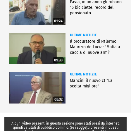
Pavia, in un anno gli rubano
15 biciclette, record del
pensionato
01:24
ULTIME NOTIZIE
Il procuratore di Palermo
Maurizio de Lucia: "Mafia a
caccia di nuove armi"
01:38
ULTIME NOTIZIE
Mancini il nuovo ct "La
scelta migliore"
05:32
Alcuni video presenti in questa sezione sono stati presi da internet,
quindi valutati di pubblico dominio. Se i soggetti presenti in questi