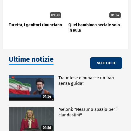
01:30
01:34
Turetta, i genitori rinunciano
Quel bambino speciale solo
in aula
Ultime notizie
VEDI TUTTI
Tra intese e minacce un Iran
senza guida?
01:54
Meloni: "Nessuno spazio per i
clandestini"
01:56