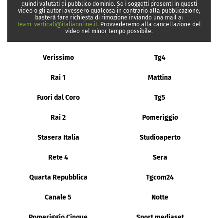
quindi valutati di pubblico dominio. Se i soggetti presenti in questi
video o gli autori avessero qualcosa in contrario alla pubblicazione,
basterà fare richiesta di rimozione inviando una mail a:
team_verticali@italiaonline.it
. Provvederemo alla cancellazione del
video nel minor tempo possibile.
Verissimo
Tg4
Rai 1
Mattina
Fuori dal Coro
Tg5
Rai 2
Pomeriggio
Stasera Italia
Studioaperto
Rete 4
Sera
Quarta Repubblica
Tgcom24
Canale 5
Notte
Pomeriggio Cinque
Sport mediaset