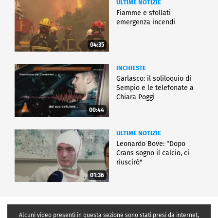
ULTIME NOTIZIE
Fiamme e sfollati
emergenza incendi
04:35
INCHIESTE
Garlasco: il soliloquio di
Sempio e le telefonate a
Chiara Poggi
00:44
ULTIME NOTIZIE
Leonardo Bove: "Dopo
Crans sogno il calcio, ci
riuscirò"
01:36
Alcuni video presenti in questa sezione sono stati presi da internet,