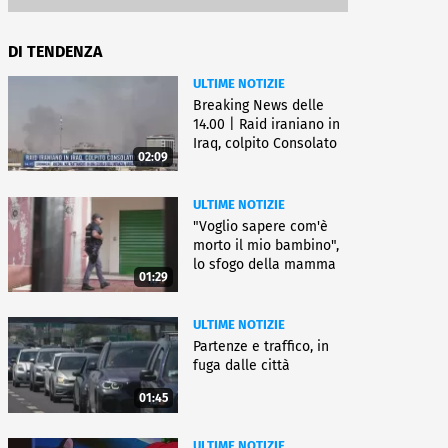
DI TENDENZA
ULTIME NOTIZIE
Breaking News delle
14.00 | Raid iraniano in
Iraq, colpito Consolato
02:09
Usa
ULTIME NOTIZIE
"Voglio sapere com'è
morto il mio bambino",
lo sfogo della mamma
01:29
ULTIME NOTIZIE
Partenze e traffico, in
fuga dalle città
01:45
ULTIME NOTIZIE