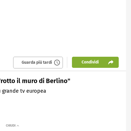
Condividi
Guarda più tardi
rotto il muro di Berlino"
iù grande tv europea