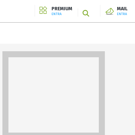
PREMIUM
MAIL
SEARCH
ENTRA
ENTRA
ENTRA