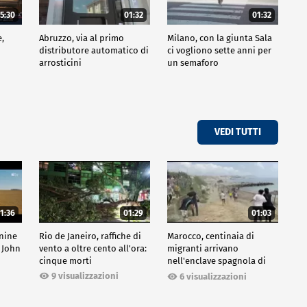
5:30
01:32
01:32
e,
Abruzzo, via al primo
Milano, con la giunta Sala
distributore automatico di
ci vogliono sette anni per
arrosticini
un semaforo
VEDI TUTTI
1:36
01:29
01:03
inine
Rio de Janeiro, raffiche di
Marocco, centinaia di
 John
vento a oltre cento all'ora:
migranti arrivano
cinque morti
nell'enclave spagnola di
Ceuta
9 visualizzazioni
6 visualizzazioni