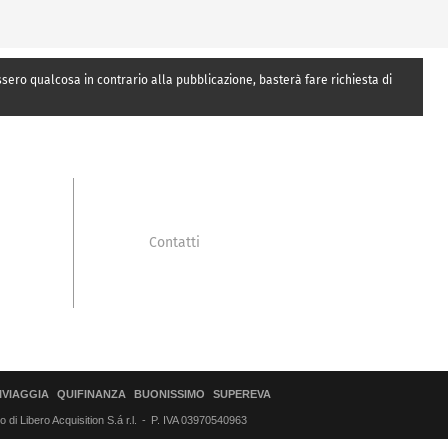
essero qualcosa in contrario alla pubblicazione, basterà fare richiesta di
Contatti
IVIAGGIA
QUIFINANZA
BUONISSIMO
SUPEREVA
di Libero Acquisition S.á r.l.
P. IVA 03970540963