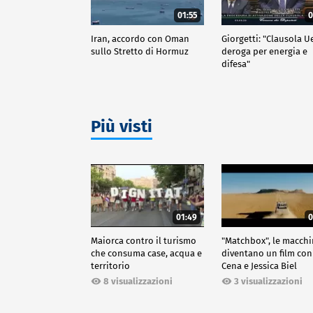
01:55
0
Iran, accordo con Oman
Giorgetti: "Clausola U
sullo Stretto di Hormuz
deroga per energia e
difesa"
Più visti
01:49
0
Maiorca contro il turismo
"Matchbox", le macch
che consuma case, acqua e
diventano un film con
territorio
Cena e Jessica Biel
8 visualizzazioni
3 visualizzazioni