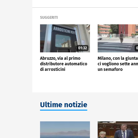
SUGGERITI
01:32
0
Abruzzo, via al primo
Milano, con la giunt
distributore automatico
ci vogliono sette ann
di arrosticini
un semaforo
Ultime notizie