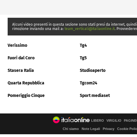
Alcuni video presenti in questa sezione sono stati presi da internet, quindi
rimozione inviando una mail a:
team_verticali@italiaonline.it
. Provvedere
Verissimo
Tg4
Fuori dal Coro
Tg5
Stasera Italia
Studioaperto
Quarta Repubblica
Tgcom24
Pomeriggio Cinque
Sport mediaset
LIBERO
VIRGILIO
PAGINE
Chi siamo
Note Legali
Privacy
Cookie Poli