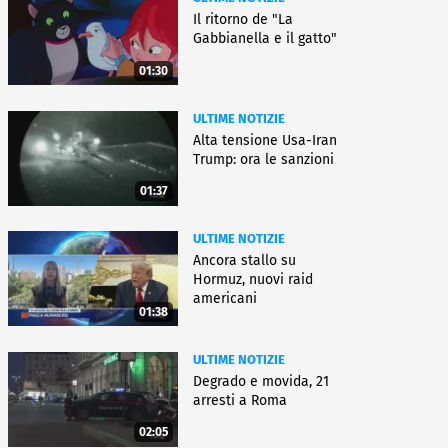
Il ritorno de "La
Gabbianella e il gatto"
01:30
ULTIME NOTIZIE
Alta tensione Usa-Iran
Trump: ora le sanzioni
01:37
ULTIME NOTIZIE
Ancora stallo su
Hormuz, nuovi raid
americani
01:38
ULTIME NOTIZIE
Degrado e movida, 21
arresti a Roma
02:05