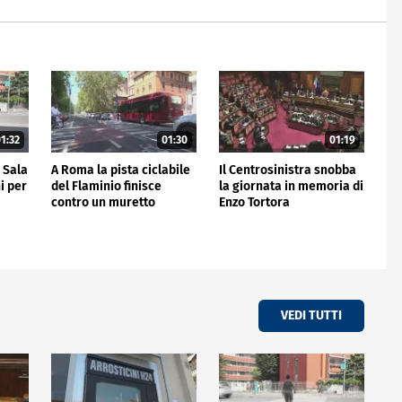
1:32
01:30
01:19
a Sala
A Roma la pista ciclabile
Il Centrosinistra snobba
i per
del Flaminio finisce
la giornata in memoria di
contro un muretto
Enzo Tortora
VEDI TUTTI