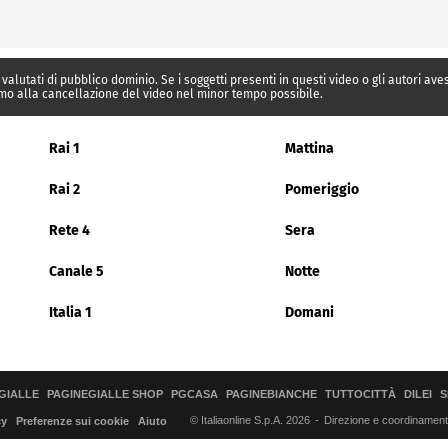
 valutati di pubblico dominio. Se i soggetti presenti in questi video o gli autori av
mo alla cancellazione del video nel minor tempo possibile.
Rai 1
Mattina
Rai 2
Pomeriggio
Rete 4
Sera
Canale 5
Notte
Italia 1
Domani
GIALLE
PAGINEGIALLE SHOP
PGCASA
PAGINEBIANCHE
TUTTOCITTÀ
DILEI
S
© Italiaonline S.p.A. 2026
Direzione e coordinamento 
cy
Preferenze sui cookie
Aiuto