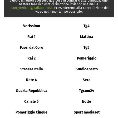
video o gli autori avessero qualcosa in contrario alla pubblicazione,
basterà fare richiesta di rimozione inviando una mail a:
team_verticali@italiaonline.it
. Provvederemo alla cancellazione del
video nel minor tempo possibile.
Verissimo
Tg4
Rai 1
Mattina
Fuori dal Coro
Tg5
Rai 2
Pomeriggio
Stasera Italia
Studioaperto
Rete 4
Sera
Quarta Repubblica
Tgcom24
Canale 5
Notte
Pomeriggio Cinque
Sport mediaset