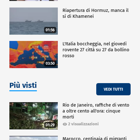
Riapertura di Hormuz, manca il
sì di Khamenei
01:56
L'Italia boccheggia, nel giovedì
rovente 27 città su 27 da bollino
rosso
03:50
Più visti
VEDI TUTTI
Rio de Janeiro, raffiche di vento
a oltre cento all'ora: cinque
morti
2 visualizzazioni
01:29
Marocco, centinaia di migranti