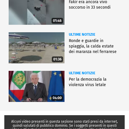
Fakir era ancora vivo
soccorso in 33 secondi
01:46
ULTIME NOTIZIE
Ronde e guardie in
spiaggia, la calda estate
dei maranza nel ferrarese
01:36
ULTIME NOTIZIE
Per la democrazia la
violenza virus letale
04:00
Alcuni video presenti in questa sezione sono stati presi da internet,
quindi valutati di pubblico dominio. Se i soggetti presenti in questi