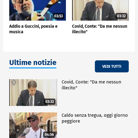
03:53
03:32
Addio a Guccini, poesia e
Covid, Conte: "Da me nessun
musica
illecito"
Ultime notizie
VEDI TUTTI
Covid, Conte: "Da me nessun
illecito"
03:32
Caldo senza tregua, oggi giorno
peggiore
04:56