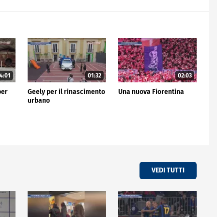
4:01
01:32
02:03
per
Geely per il rinascimento
Una nuova Fiorentina
urbano
VEDI TUTTI