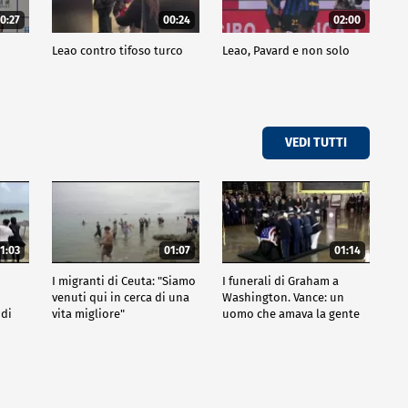
0:27
00:24
02:00
a
Leao contro tifoso turco
Leao, Pavard e non solo
VEDI TUTTI
1:03
01:07
01:14
I migranti di Ceuta: "Siamo
I funerali di Graham a
venuti qui in cerca di una
Washington. Vance: un
 di
vita migliore"
uomo che amava la gente