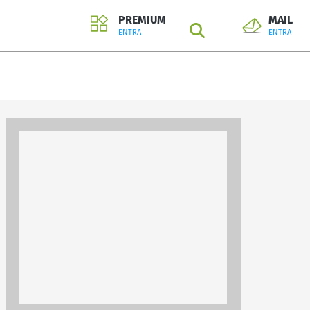
PREMIUM
MAIL
SEARCH
ENTRA
ENTRA
ENTRA