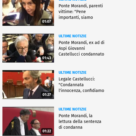
Ponte Morandi, parenti
vittime: "Pene
importanti, siamo
01:07
soddisfatti"
ULTIME NOTIZIE
Ponte Morandi, ex ad di
Aspi Giovanni
Castellucci condannato
01:43
a 12 anni
ULTIME NOTIZIE
Legale Castellucci:
"Condannata
l'innocenza, confidiamo
01:27
nell'appello"
ULTIME NOTIZIE
Ponte Morandi, la
lettura della sentenza
di condanna
01:22