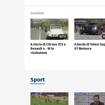
SUGGERITI
02:11
0
A storia di Citroen 2CV e
A bordo di Totem Su
Renault 4 - W la
GT Meteora
rivoluzione
Sport