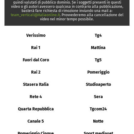
quindi valutati di pubblico dominio. Se i soggetti presenti in questi
video o gli autori avessero qualcosa in contrario alla pubblicazione,
basterà fare richiesta di rimozione inviando una mail a:
team_verticali@italiaonline.it
. Provvederemo alla cancellazione del
video nel minor tempo possibile.
Verissimo
Tg4
Rai 1
Mattina
Fuori dal Coro
Tg5
Rai 2
Pomeriggio
Stasera Italia
Studioaperto
Rete 4
Sera
Quarta Repubblica
Tgcom24
Canale 5
Notte
Pomeriggio Cinque
Sport mediaset