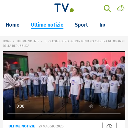
Home
Ultime notizie
Sport
Inchieste
HOME
ULTIME NOTIZIE
IL PICCOLO CORO DELL'ANTONIANO CELEBRA GLI 80 ANNI
DELLA REPUBBLICA
ULTIME NOTIZIE
29 MAGGIO 2026