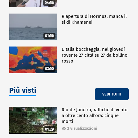
04:56
Riapertura di Hormuz, manca il
sì di Khamenei
01:56
L'Italia boccheggia, nel giovedì
rovente 27 città su 27 da bollino
rosso
03:50
Più visti
VEDI TUTTI
Rio de Janeiro, raffiche di vento
a oltre cento all'ora: cinque
morti
2 visualizzazioni
01:29