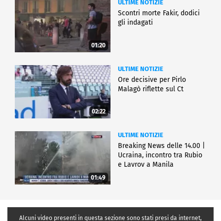
ULTIME NOTIZIE
Scontri morte Fakir, dodici
gli indagati
01:20
ULTIME NOTIZIE
Ore decisive per Pirlo
Malagò riflette sul Ct
02:22
ULTIME NOTIZIE
Breaking News delle 14.00 |
Ucraina, incontro tra Rubio
e Lavrov a Manila
01:49
Alcuni video presenti in questa sezione sono stati presi da internet,