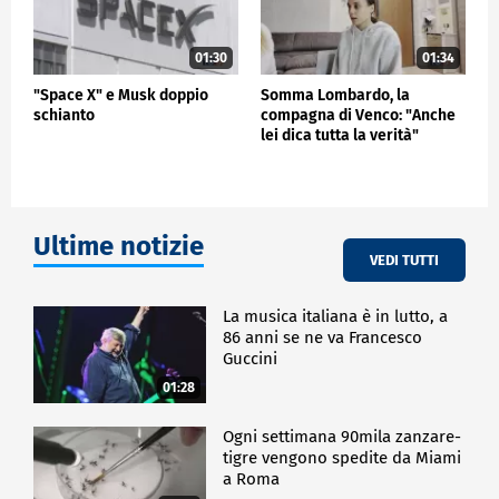
01:30
01:34
"Space X" e Musk doppio
Somma Lombardo, la
schianto
compagna di Venco: "Anche
lei dica tutta la verità"
Ultime notizie
VEDI TUTTI
La musica italiana è in lutto, a
86 anni se ne va Francesco
Guccini
01:28
Ogni settimana 90mila zanzare-
tigre vengono spedite da Miami
a Roma