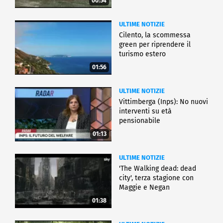
00:54
ULTIME NOTIZIE
Cilento, la scommessa
green per riprendere il
turismo estero
01:56
ULTIME NOTIZIE
Vittimberga (Inps): No nuovi
interventi su età
pensionabile
01:13
ULTIME NOTIZIE
'The Walking dead: dead
city', terza stagione con
Maggie e Negan
01:38