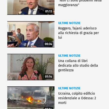
"Non ci sono problemi nella
maggioranza"
01:11
ULTIME NOTIZIE
Roggero, Tajani: aderisco
alla richiesta di grazia per
lui
00:34
ULTIME NOTIZIE
Una collana di libri
dedicata allo studio della
gentilezza
01:14
ULTIME NOTIZIE
Ucraina, colpito edificio
residenziale a Odessa: 2
morti