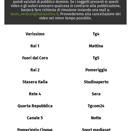
quindi valutati di pubblico dominio. Se i soggetti presenti in questi
video o gli autori avessero qualcosa in contrario alla pubblicazione,
basterà fare richiesta di rimozione inviando una mail a:
team_verticali@italiaonline.it
. Provvederemo alla cancellazione del
video nel minor tempo possibile.
Verissimo
Tg4
Rai 1
Mattina
Fuori dal Coro
Tg5
Rai 2
Pomeriggio
Stasera Italia
Studioaperto
Rete 4
Sera
Quarta Repubblica
Tgcom24
Canale 5
Notte
Pomeriggio Cinque
Sport mediaset