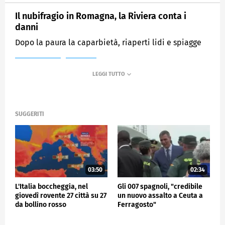
Il nubifragio in Romagna, la Riviera conta i
danni
Dopo la paura la caparbietà, riaperti lidi e spiagge
MEDIASET
TG4
SUGGERITI
03:50
02:34
L'Italia boccheggia, nel
Gli 007 spagnoli, "credibile
giovedì rovente 27 città su 27
un nuovo assalto a Ceuta a
da bollino rosso
Ferragosto"