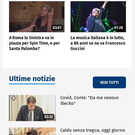
03:01
01:28
A Roma la Sinistra va in
La musica italiana è in lutto,
piazza per Spin Time, e per
a 86 anni se ne va Francesco
Santa Palomba?
Guccini
Ultime notizie
VEDI TUTTI
Covid, Conte: "Da me nessun
illecito"
03:32
Caldo senza tregua, oggi giorno