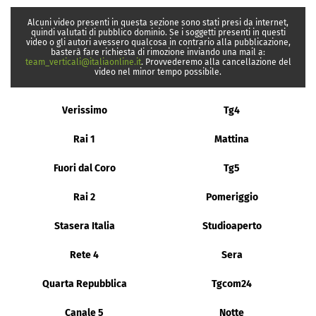
Alcuni video presenti in questa sezione sono stati presi da internet,
quindi valutati di pubblico dominio. Se i soggetti presenti in questi
video o gli autori avessero qualcosa in contrario alla pubblicazione,
basterà fare richiesta di rimozione inviando una mail a:
team_verticali@italiaonline.it
. Provvederemo alla cancellazione del
video nel minor tempo possibile.
Verissimo
Tg4
Rai 1
Mattina
Fuori dal Coro
Tg5
Rai 2
Pomeriggio
Stasera Italia
Studioaperto
Rete 4
Sera
Quarta Repubblica
Tgcom24
Canale 5
Notte