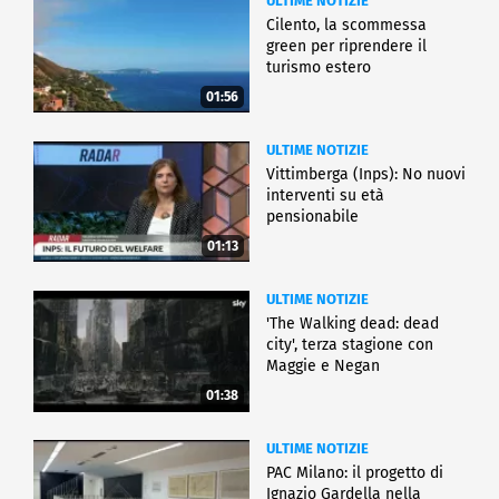
ULTIME NOTIZIE
Cilento, la scommessa
green per riprendere il
turismo estero
01:56
ULTIME NOTIZIE
Vittimberga (Inps): No nuovi
interventi su età
pensionabile
01:13
ULTIME NOTIZIE
'The Walking dead: dead
city', terza stagione con
Maggie e Negan
01:38
ULTIME NOTIZIE
PAC Milano: il progetto di
Ignazio Gardella nella