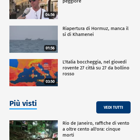
peggiore
04:56
Riapertura di Hormuz, manca il
sì di Khamenei
01:56
L'Italia boccheggia, nel giovedì
rovente 27 città su 27 da bollino
rosso
03:50
Più visti
VEDI TUTTI
Rio de Janeiro, raffiche di vento
a oltre cento all'ora: cinque
morti