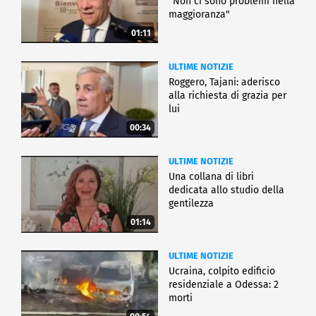
"Non ci sono problemi nella
maggioranza"
01:11
ULTIME NOTIZIE
Roggero, Tajani: aderisco
alla richiesta di grazia per
lui
00:34
ULTIME NOTIZIE
Una collana di libri
dedicata allo studio della
gentilezza
01:14
ULTIME NOTIZIE
Ucraina, colpito edificio
residenziale a Odessa: 2
morti