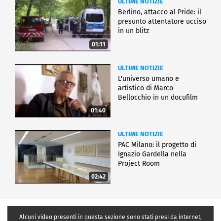
ULTIME NOTIZIE
Berlino, attacco al Pride: il
presunto attentatore ucciso
in un blitz
01:11
ULTIME NOTIZIE
L'universo umano e
artistico di Marco
Bellocchio in un docufilm
01:40
ULTIME NOTIZIE
PAC Milano: il progetto di
Ignazio Gardella nella
Project Room
02:42
Alcuni video presenti in questa sezione sono stati presi da internet,