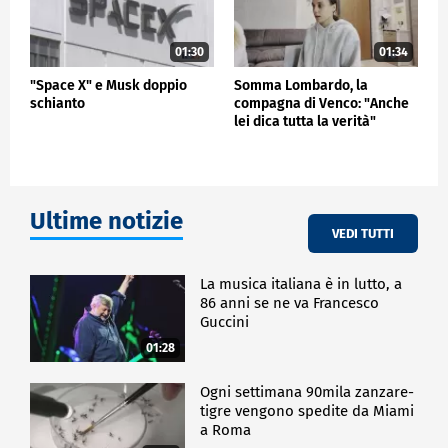
01:30
01:34
"Space X" e Musk doppio
Somma Lombardo, la
schianto
compagna di Venco: "Anche
lei dica tutta la verità"
Ultime notizie
VEDI TUTTI
La musica italiana è in lutto, a
86 anni se ne va Francesco
Guccini
01:28
Ogni settimana 90mila zanzare-
tigre vengono spedite da Miami
a Roma