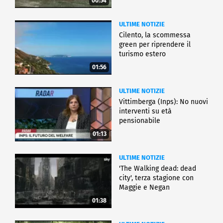
00:54
ULTIME NOTIZIE
Cilento, la scommessa
green per riprendere il
turismo estero
01:56
ULTIME NOTIZIE
Vittimberga (Inps): No nuovi
interventi su età
pensionabile
01:13
ULTIME NOTIZIE
'The Walking dead: dead
city', terza stagione con
Maggie e Negan
01:38