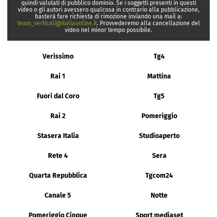
quindi valutati di pubblico dominio. Se i soggetti presenti in questi
video o gli autori avessero qualcosa in contrario alla pubblicazione,
basterà fare richiesta di rimozione inviando una mail a:
team_verticali@italiaonline.it
. Provvederemo alla cancellazione del
video nel minor tempo possibile.
Verissimo
Tg4
Rai 1
Mattina
Fuori dal Coro
Tg5
Rai 2
Pomeriggio
Stasera Italia
Studioaperto
Rete 4
Sera
Quarta Repubblica
Tgcom24
Canale 5
Notte
Pomeriggio Cinque
Sport mediaset