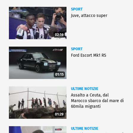
SPORT
Juve, attacco super
02:16
SPORT
Ford Escort Mk1 RS
01:15
ULTIME NOTIZIE
Assalto a Ceuta, dal
Marocco sbarco dal mare di
60mila migranti
01:29
ULTIME NOTIZIE