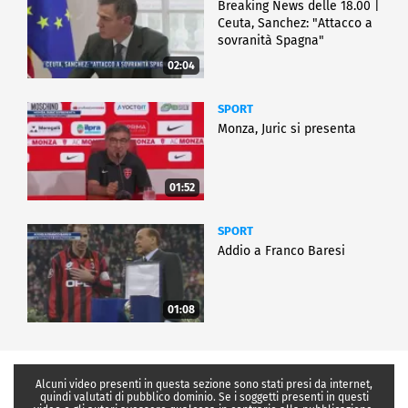
Breaking News delle 18.00 |
Ceuta, Sanchez: "Attacco a
sovranità Spagna"
02:04
SPORT
Monza, Juric si presenta
01:52
SPORT
Addio a Franco Baresi
01:08
Alcuni video presenti in questa sezione sono stati presi da internet,
quindi valutati di pubblico dominio. Se i soggetti presenti in questi