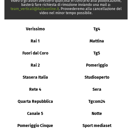
video o gli autori avessero qualcosa in contrario alla pubblicazione,
basterà fare richiesta di rimozione inviando una mail a:
team_verticali@italiaonline.it
. Provvederemo alla cancellazione del
video nel minor tempo possibile.
Verissimo
Tg4
Rai 1
Mattina
Fuori dal Coro
Tg5
Rai 2
Pomeriggio
Stasera Italia
Studioaperto
Rete 4
Sera
Quarta Repubblica
Tgcom24
Canale 5
Notte
Pomeriggio Cinque
Sport mediaset