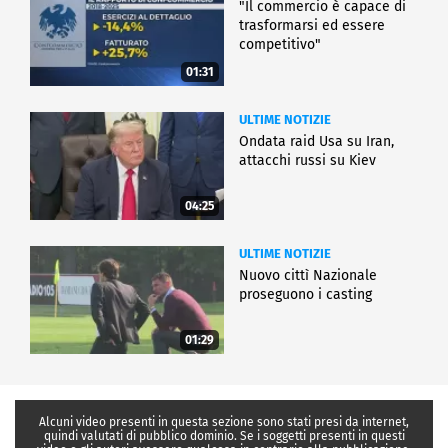
"Il commercio è capace di
trasformarsi ed essere
competitivo"
01:31
ULTIME NOTIZIE
Ondata raid Usa su Iran,
attacchi russi su Kiev
04:25
ULTIME NOTIZIE
Nuovo cittì Nazionale
proseguono i casting
01:29
Alcuni video presenti in questa sezione sono stati presi da internet,
quindi valutati di pubblico dominio. Se i soggetti presenti in questi