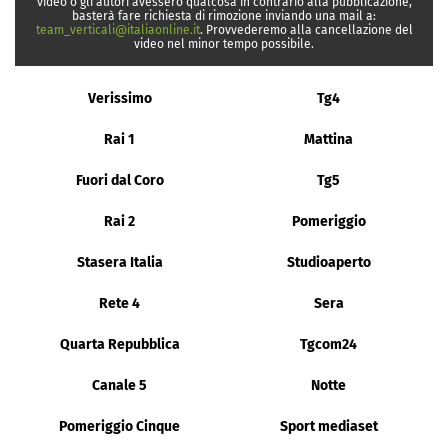
video o gli autori avessero qualcosa in contrario alla pubblicazione,
basterà fare richiesta di rimozione inviando una mail a:
team_verticali@italiaonline.it
. Provvederemo alla cancellazione del
video nel minor tempo possibile.
Verissimo
Tg4
Rai 1
Mattina
Fuori dal Coro
Tg5
Rai 2
Pomeriggio
Stasera Italia
Studioaperto
Rete 4
Sera
Quarta Repubblica
Tgcom24
Canale 5
Notte
Pomeriggio Cinque
Sport mediaset