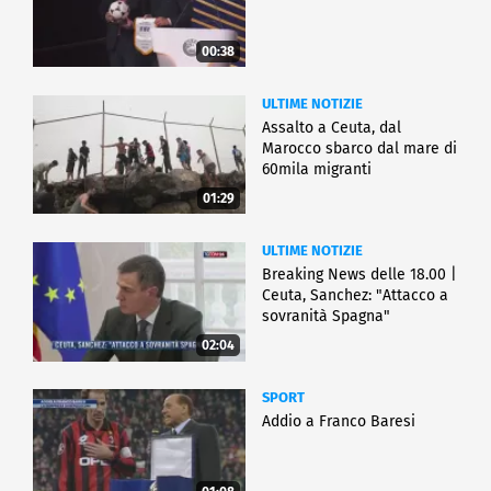
00:38
ULTIME NOTIZIE
Assalto a Ceuta, dal
Marocco sbarco dal mare di
60mila migranti
01:29
ULTIME NOTIZIE
Breaking News delle 18.00 |
Ceuta, Sanchez: "Attacco a
sovranità Spagna"
02:04
SPORT
Addio a Franco Baresi