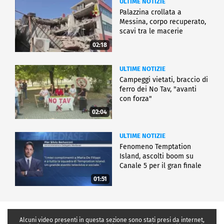
ULTIME NOTIZIE
Palazzina crollata a
Messina, corpo recuperato,
scavi tra le macerie
02:18
ULTIME NOTIZIE
Campeggi vietati, braccio di
ferro dei No Tav, "avanti
con forza"
02:04
ULTIME NOTIZIE
Fenomeno Temptation
Island, ascolti boom su
Canale 5 per il gran finale
01:51
Alcuni video presenti in questa sezione sono stati presi da internet,