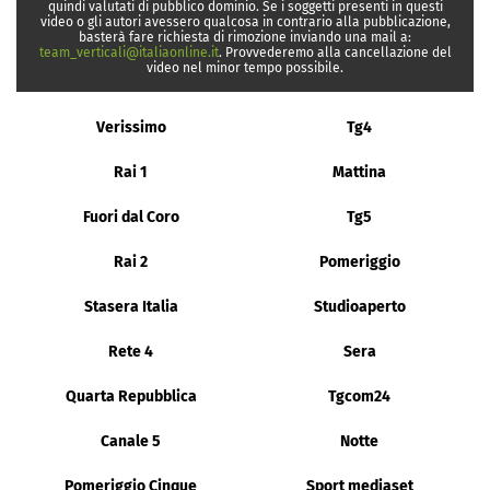
quindi valutati di pubblico dominio. Se i soggetti presenti in questi
video o gli autori avessero qualcosa in contrario alla pubblicazione,
basterà fare richiesta di rimozione inviando una mail a:
team_verticali@italiaonline.it
. Provvederemo alla cancellazione del
video nel minor tempo possibile.
Verissimo
Tg4
Rai 1
Mattina
Fuori dal Coro
Tg5
Rai 2
Pomeriggio
Stasera Italia
Studioaperto
Rete 4
Sera
Quarta Repubblica
Tgcom24
Canale 5
Notte
Pomeriggio Cinque
Sport mediaset