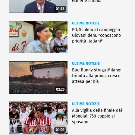
Gallerie d'Italia
01:18
ULTIME NOTIZIE
Pd, Schlein al campeggio
Giovani dem: "conoscono
priorità italiani"
00:58
ULTIME NOTIZIE
Bad Bunny strega Milano:
trionfo alla prima, cresce
attesa per bis
02:25
ULTIME NOTIZIE
Alla vigilia della finale dei
Mondiali 750 coppie si
sposano
01:01