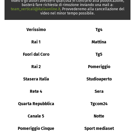
video o gli autori avessero qualcosa in contrario alla pubblicazione,
basterà fare richiesta di rimozione inviando una mail a:
team_verticali@italiaonline.it
. Provvederemo alla cancellazione del
video nel minor tempo possibile.
Verissimo
Tg4
Rai 1
Mattina
Fuori dal Coro
Tg5
Rai 2
Pomeriggio
Stasera Italia
Studioaperto
Rete 4
Sera
Quarta Repubblica
Tgcom24
Canale 5
Notte
Pomeriggio Cinque
Sport mediaset