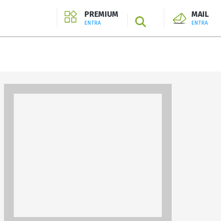
PREMIUM
MAIL
SEARCH
ENTRA
ENTRA
ENTRA