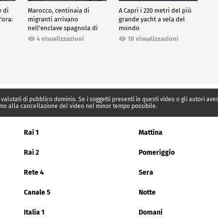
e di
Marocco, centinaia di
A Capri i 220 metri del più
'ora:
migranti arrivano
grande yacht a vela del
nell'enclave spagnola di
mondo
Ceuta
18 visualizzazioni
4 visualizzazioni
 valutati di pubblico dominio. Se i soggetti presenti in questi video o gli autori av
mo alla cancellazione del video nel minor tempo possibile.
Rai 1
Mattina
Rai 2
Pomeriggio
Rete 4
Sera
Canale 5
Notte
Italia 1
Domani