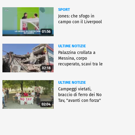
SPORT
Jones: che sfogo in
campo con il Liverpool
01:56
ULTIME NOTIZIE
Palazzina crollata a
Messina, corpo
recuperato, scavi tra le
02:18
macerie
ULTIME NOTIZIE
Campeggi vietati,
braccio di ferro dei No
Tav, "avanti con forza"
02:04