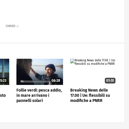
5:23
06:28
01:51
Follie verdi: pesca addio,
Breaking News delle
osto
in mare arrivano i
17.00 | Ue: flessibili su
pannelli solari
modifiche a PNRR