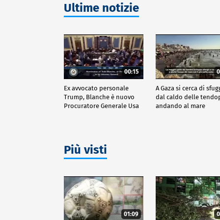
Ultime notizie
00:15
0
Ex avvocato personale
A Gaza si cerca di sfug
Trump, Blanche è nuovo
dal caldo delle tendo
Procuratore Generale Usa
andando al mare
Più visti
01:09
0