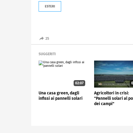
ESTERI
25
SUGGERITI
02:07
0
Una casa green, dagli
Agricoltori in crisi:
infissi ai pannelli solari
"Pannelli solari al p
dei campi"