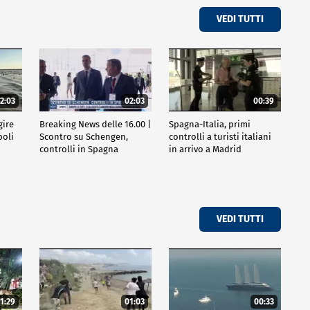
VEDI TUTTI
2:03
02:03
00:39
gire
Breaking News delle 16.00 |
Spagna-Italia, primi
poli
Scontro su Schengen,
controlli a turisti italiani
controlli in Spagna
in arrivo a Madrid
VEDI TUTTI
1:29
01:03
00:33