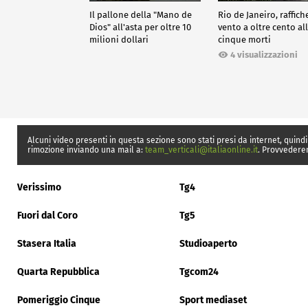
Il pallone della "Mano de
Rio de Janeiro, raffich
Dios" all'asta per oltre 10
vento a oltre cento all
milioni dollari
cinque morti
4 visualizzazioni
Alcuni video presenti in questa sezione sono stati presi da internet, quindi
rimozione inviando una mail a:
team_verticali@italiaonline.it
. Provvedere
Verissimo
Tg4
Fuori dal Coro
Tg5
Stasera Italia
Studioaperto
Quarta Repubblica
Tgcom24
Pomeriggio Cinque
Sport mediaset