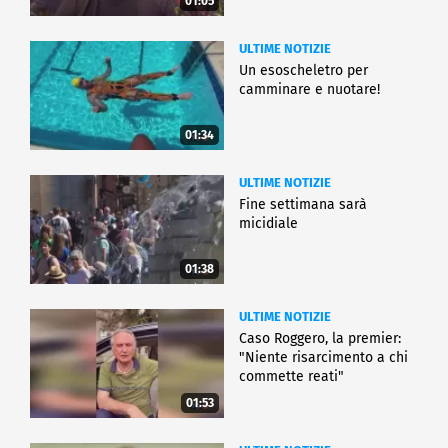
01:05
ULTIME NOTIZIE
Un esoscheletro per
camminare e nuotare!
01:34
ULTIME NOTIZIE
Fine settimana sarà
micidiale
01:38
ULTIME NOTIZIE
Caso Roggero, la premier:
"Niente risarcimento a chi
commette reati"
01:53