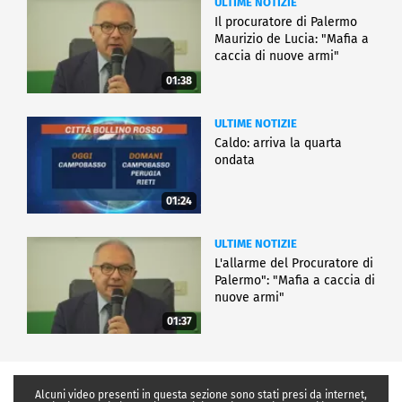
ULTIME NOTIZIE
Il procuratore di Palermo
Maurizio de Lucia: "Mafia a
caccia di nuove armi"
01:38
ULTIME NOTIZIE
Caldo: arriva la quarta
ondata
01:24
ULTIME NOTIZIE
L'allarme del Procuratore di
Palermo": "Mafia a caccia di
nuove armi"
01:37
Alcuni video presenti in questa sezione sono stati presi da internet,