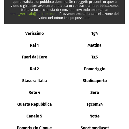
quindi valutati di pubblico dominio. Se i soggetti presenti in questi
video o gli autori avessero qualcosa in contrario alla pubblicazione,
basterà fare richiesta di rimozione inviando una mail a:
team_verticali@italiaonline.it
. Provvederemo alla cancellazione del
video nel minor tempo possibile.
Verissimo
Tg4
Rai 1
Mattina
Fuori dal Coro
Tg5
Rai 2
Pomeriggio
Stasera Italia
Studioaperto
Rete 4
Sera
Quarta Repubblica
Tgcom24
Canale 5
Notte
Pomeriggio Cinque
Sport mediaset