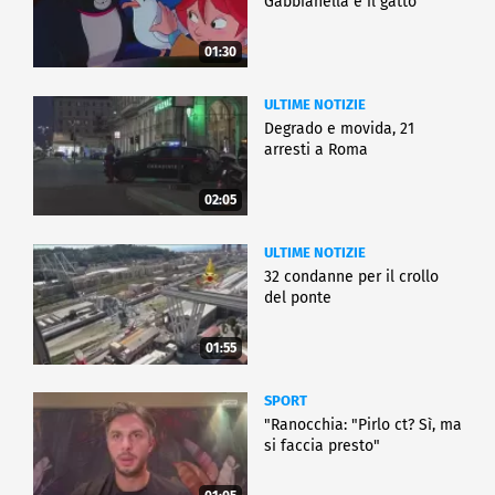
Gabbianella e il gatto"
01:30
ULTIME NOTIZIE
Degrado e movida, 21
arresti a Roma
02:05
ULTIME NOTIZIE
32 condanne per il crollo
del ponte
01:55
SPORT
"Ranocchia: "Pirlo ct? Sì, ma
si faccia presto"