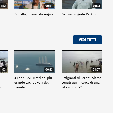
1:32
00:31
01:33
Doualla, bronzo da sogno
Gattuso si gode Ratkov
VEDI TUTTI
1:03
00:33
01:07
A Capri i 220 metri del più
I migranti di Ceuta: "Siamo
grande yacht a vela del
venuti qui in cerca di una
 di
mondo
vita migliore"