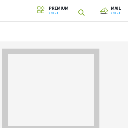
PREMIUM
MAIL
SEARCH
ENTRA
ENTRA
ENTRA