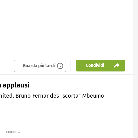
Condividi
Guarda più tardi
a applausi
United, Bruno Fernandes "scorta" Mbeumo