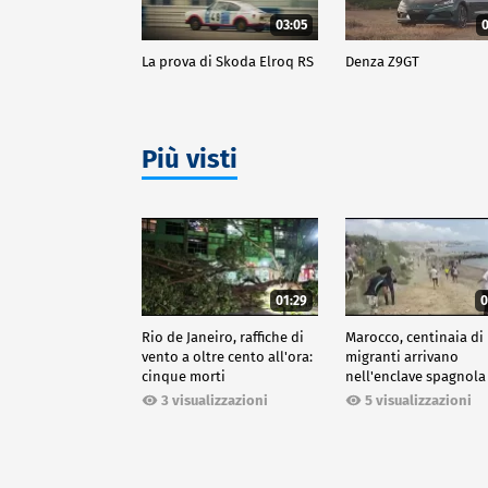
03:05
0
La prova di Skoda Elroq RS
Denza Z9GT
Più visti
01:29
0
Rio de Janeiro, raffiche di
Marocco, centinaia di
vento a oltre cento all'ora:
migranti arrivano
cinque morti
nell'enclave spagnola
Ceuta
3 visualizzazioni
5 visualizzazioni