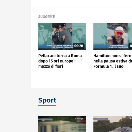
SUGGERITI
00:28
0
Pellacani torna a Roma
Hamilton non si fer
dopo i 5 ori europei:
nella pausa estiva d
mazzo di fiori
Formula 1: il suo
all'aeroporto
allenamento
Sport