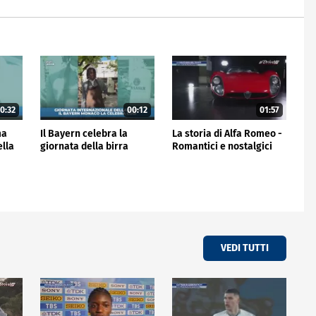
0:32
00:12
01:57
ma
Il Bayern celebra la
La storia di Alfa Romeo -
ella
giornata della birra
Romantici e nostalgici
VEDI TUTTI