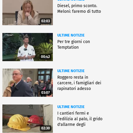
Diesel, primo sconto.
Meloni: faremo di tutto
02:03
ULTIME NOTIZIE
Per tre giorni con
Temptation
00:42
ULTIME NOTIZIE
Roggero resta in
carcere, i famigliari dei
rapinatori adesso
03:07
battono cassa
ULTIME NOTIZIE
I cantieri fermi e
l'edilizia al palo, il grido
d'allarme degli
02:30
architetti