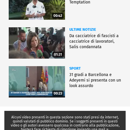
Temptation
00:42
ULTIME NOTIZIE
Da cacciatrice di fascisti a
cacciatrice di lavoratori,
Salis condannata
01:31
SPORT
31 gradi a Barcellona e
Adeyemi si presenta con un
look assurdo
00:23
Alcuni video presenti in questa sezione sono stati presi da internet,
quindi valutati di pubblico dominio. Se i soggetti presenti in questi
video o gli autori avessero qualcosa in contrario alla pubblicazione,
basterà fare richiesta di rimozione inviando una mail a: