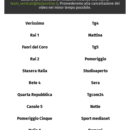
team_verticali@italiaonline.it
. Provvederemo alla cancellazione del
video nel minor tempo possibile.
Verissimo
Tg4
Rai 1
Mattina
Fuori dal Coro
Tg5
Rai 2
Pomeriggio
Stasera Italia
Studioaperto
Rete 4
Sera
Quarta Repubblica
Tgcom24
Canale 5
Notte
Pomeriggio Cinque
Sport mediaset