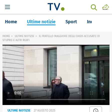
Home
Ultime notizie
Sport
Inchieste
HOME
ULTIME NOTIZIE
IL FRATELLO MAGGIORE DEGLI OASIS ACCUSATO DI
STUPRO E ALTRI REATI
ULTIME NOTIZIE
27 AGOSTO 2025