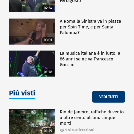
Ferragosto"
02:34
A Roma la Sinistra va in piazza
per Spin Time, e per Santa
Palomba?
03:01
La musica italiana è in lutto, a
86 anni se ne va Francesco
Guccini
01:28
Più visti
VEDI TUTTI
Rio de Janeiro, raffiche di vento
a oltre cento all'ora: cinque
morti
5 visualizzazioni
01:29