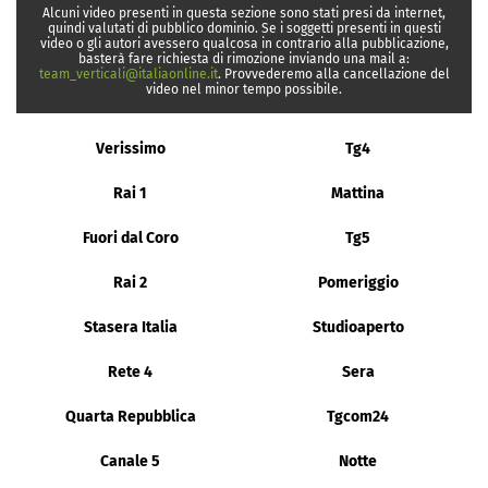
Alcuni video presenti in questa sezione sono stati presi da internet,
quindi valutati di pubblico dominio. Se i soggetti presenti in questi
video o gli autori avessero qualcosa in contrario alla pubblicazione,
basterà fare richiesta di rimozione inviando una mail a:
team_verticali@italiaonline.it
. Provvederemo alla cancellazione del
video nel minor tempo possibile.
Verissimo
Tg4
Rai 1
Mattina
Fuori dal Coro
Tg5
Rai 2
Pomeriggio
Stasera Italia
Studioaperto
Rete 4
Sera
Quarta Repubblica
Tgcom24
Canale 5
Notte