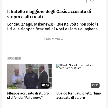
Il fratello maggiore degli Oasis accusato di
stupro e altri reati
Londra, 27 ago. (askanews) - Questa volta non solo le
liti e le riappacificazioni di Noel e Liam Gallagher a
fare notizia, ma il fratello maggiore dei membri degli
Oasis, Paul è stato accusato di violenze nei confronti
di una donna. Il 59enne è comparso davanti al
tribunale di Londra con 11 capi d'accusa: tra questi:
stupro, minaccia di morte e di aggressione con
conseguenti lesioni personali. I presunti episodi
SUGGERITI
sono avvenuti tra il 2022 e il 2024 e Paul ha sempre
negato fermamente le accuse mosse contro di lui.
Paul Gallagher non ha mai fatto parte degli Oasis, ma
ha anche lui ha una carriera nella musica soprattutto
come Dj.
01:34
21:15
Mbappè accusato di stupro,
Ubaldo Manuali: il netturbino
SPETTACOLO
si difende: "Fake news"
accusato di stupro