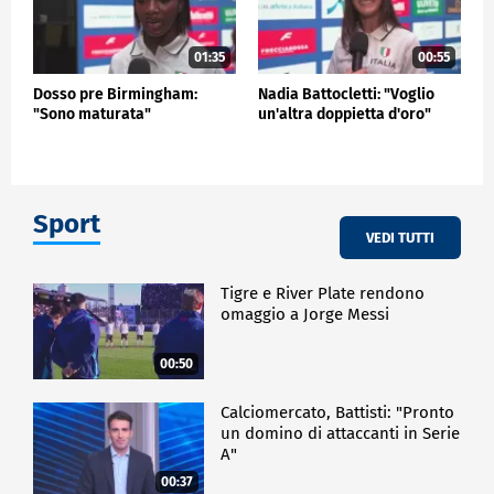
01:35
00:55
Dosso pre Birmingham:
Nadia Battocletti: "Voglio
"Sono maturata"
un'altra doppietta d'oro"
Sport
VEDI TUTTI
Tigre e River Plate rendono
omaggio a Jorge Messi
00:50
Calciomercato, Battisti: "Pronto
un domino di attaccanti in Serie
A"
00:37