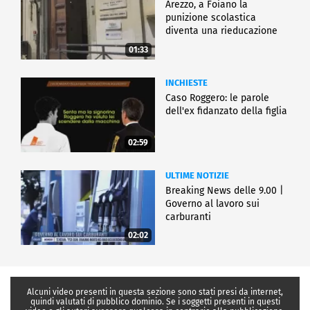
Arezzo, a Foiano la
punizione scolastica
diventa una rieducazione
01:33
INCHIESTE
Caso Roggero: le parole
dell'ex fidanzato della figlia
02:59
ULTIME NOTIZIE
Breaking News delle 9.00 |
Governo al lavoro sui
carburanti
02:02
Alcuni video presenti in questa sezione sono stati presi da internet,
quindi valutati di pubblico dominio. Se i soggetti presenti in questi