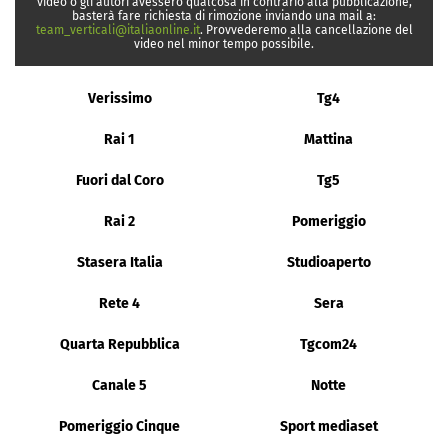
video o gli autori avessero qualcosa in contrario alla pubblicazione,
basterà fare richiesta di rimozione inviando una mail a:
team_verticali@italiaonline.it
. Provvederemo alla cancellazione del
video nel minor tempo possibile.
Verissimo
Tg4
Rai 1
Mattina
Fuori dal Coro
Tg5
Rai 2
Pomeriggio
Stasera Italia
Studioaperto
Rete 4
Sera
Quarta Repubblica
Tgcom24
Canale 5
Notte
Pomeriggio Cinque
Sport mediaset