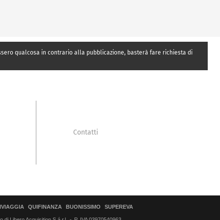
essero qualcosa in contrario alla pubblicazione, basterà fare richiesta di
Contatti
IVIAGGIA
QUIFINANZA
BUONISSIMO
SUPEREVA
di Libero Acquisition S.á r.l.
P. IVA 03970540963