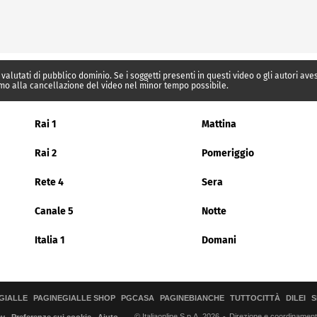
 valutati di pubblico dominio. Se i soggetti presenti in questi video o gli autori av
mo alla cancellazione del video nel minor tempo possibile.
Rai 1
Mattina
Rai 2
Pomeriggio
Rete 4
Sera
Canale 5
Notte
Italia 1
Domani
GIALLE
PAGINEGIALLE SHOP
PGCASA
PAGINEBIANCHE
TUTTOCITTÀ
DILEI
S
© Italiaonline S.p.A. 2026
Direzione e coordinamento 
cy
Preferenze sui cookie
Aiuto