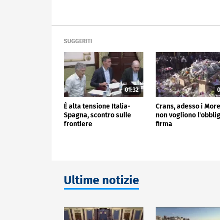
SUGGERITI
01:32
0
È alta tensione Italia-
Crans, adesso i More
Spagna, scontro sulle
non vogliono l'obblig
frontiere
firma
Ultime notizie