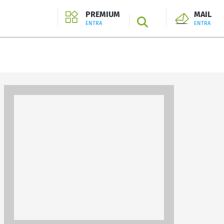
PREMIUM
MAIL
SEARCH
ENTRA
ENTRA
ENTRA