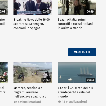
2:03
02:03
00:39
gire
Breaking News delle 16.00 |
Spagna-Italia, primi
poli
Scontro su Schengen,
controlli a turisti italiani
controlli in Spagna
in arrivo a Madrid
VEDI TUTTI
1:29
01:03
00:33
e di
Marocco, centinaia di
A Capri i 220 metri del più
'ora:
migranti arrivano
grande yacht a vela del
nell'enclave spagnola di
mondo
Ceuta
18 visualizzazioni
4 visualizzazioni