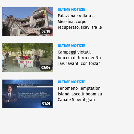
ULTIME NOTIZIE
Palazzina crollata a
Messina, corpo
recuperato, scavi tra le
02:18
macerie
ULTIME NOTIZIE
Campeggi vietati,
braccio di ferro dei No
Tav, "avanti con forza"
02:04
ULTIME NOTIZIE
Fenomeno Temptation
Island, ascolti boom su
Canale 5 per il gran
01:51
finale