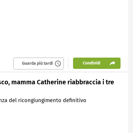
Condividi
Guarda più tardi
sco, mamma Catherine riabbraccia i tre
anza del ricongiungimento definitivo