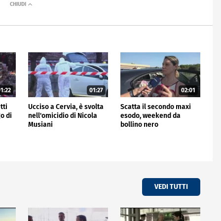
1:22
01:27
02:01
tti
Ucciso a Cervia, è svolta
Scatta il secondo maxi
o di
nell'omicidio di Nicola
esodo, weekend da
Musiani
bollino nero
VEDI TUTTI