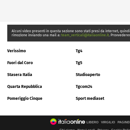
Alcuni video presenti in questa sezione sono stati presi da internet, quindi
rimozione inviando una mail a:
team_verticali@italiaonline.it
. Provvedere
Verissimo
Tg4
Fuori dal Coro
Tg5
Stasera Italia
Studioaperto
Quarta Repubblica
Tgcom24
Pomeriggio Cinque
Sport mediaset
LIBERO
VIRGILIO
PAGINE
Chi siamo
Note Legali
Privacy
Cookie Poli