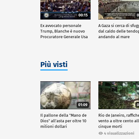
00:15
0
Ex avvocato personale
A Gaza si cerca di sfug
Trump, Blanche è nuovo
dal caldo delle tendo
Procuratore Generale Usa
andando al mare
Più visti
01:09
0
Il pallone della "Mano de
Rio de Janeiro, raffich
Dios" all'asta per oltre 10
vento a oltre cento all
milioni dollari
cinque morti
4 visualizzazioni