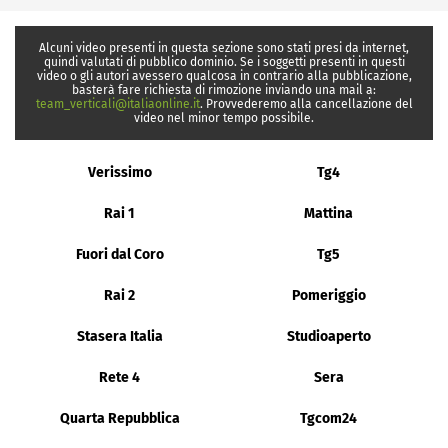
Alcuni video presenti in questa sezione sono stati presi da internet,
quindi valutati di pubblico dominio. Se i soggetti presenti in questi
video o gli autori avessero qualcosa in contrario alla pubblicazione,
basterà fare richiesta di rimozione inviando una mail a:
team_verticali@italiaonline.it
. Provvederemo alla cancellazione del
video nel minor tempo possibile.
Verissimo
Tg4
Rai 1
Mattina
Fuori dal Coro
Tg5
Rai 2
Pomeriggio
Stasera Italia
Studioaperto
Rete 4
Sera
Quarta Repubblica
Tgcom24