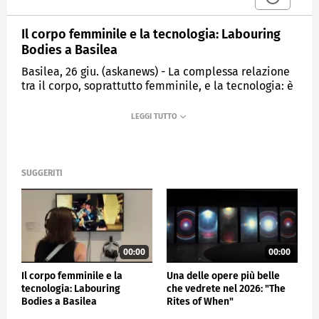
Il corpo femminile e la tecnologia: Labouring
Bodies a Basilea
Basilea, 26 giu. (askanews) - La complessa relazione
tra il corpo, soprattutto femminile, e la tecnologia: è
questo il punto di partenza della mostra "Labouring
Bodies" che il Museum Tinguely di Basilea propone
come esposizone temporanea principale fino a
novembre. La prospettiva è femminista e i lavori
sono forti, scavano dentro le strutture della nostra
società, dentro le conseguenze del capitale e
SUGGERITI
pongono domande, ancora attualissime, come quelle
sulla meccanizzazione e, oggi, sulla digitalizzazione
del lavoro e della vita.
In mostra lavori di 36 artiste, sia storicizzate sia
contemporanee, che si muovono attraverso diverse
00:00
00:00
pratiche: scultura, performance, disegno, video,
Il corpo femminile e la
Una delle opere più belle
fotografia. L'effetto è quello di una presa di
tecnologia: Labouring
che vedrete nel 2026: "The
coscienza, più che di una denuncia, proprio perché
Bodies a Basilea
Rites of When"
con la mediazione delle arti il punto diventa