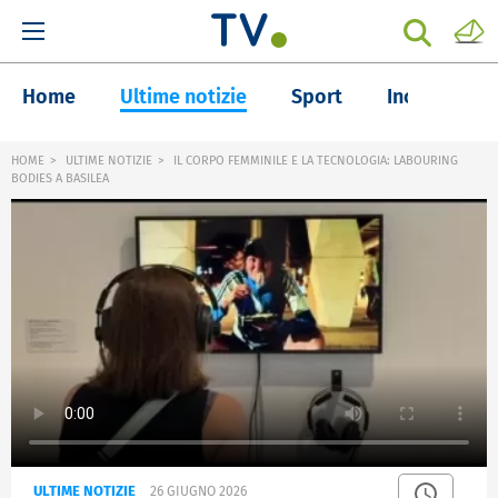
Home
Ultime notizie
Sport
Inchieste
HOME
ULTIME NOTIZIE
IL CORPO FEMMINILE E LA TECNOLOGIA: LABOURING
BODIES A BASILEA
ULTIME NOTIZIE
26 GIUGNO 2026