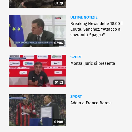
01:29
ULTIME NOTIZIE
Breaking News delle 18.00 |
Ceuta, Sanchez: "Attacco a
sovranità Spagna"
02:04
SPORT
Monza, Juric si presenta
01:52
SPORT
Addio a Franco Baresi
01:08