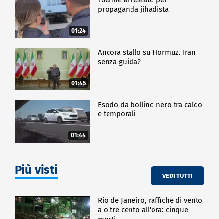
propaganda jihadista
01:24
Ancora stallo su Hormuz. Iran
senza guida?
01:45
Esodo da bollino nero tra caldo
e temporali
01:44
Più visti
VEDI TUTTI
Rio de Janeiro, raffiche di vento
a oltre cento all'ora: cinque