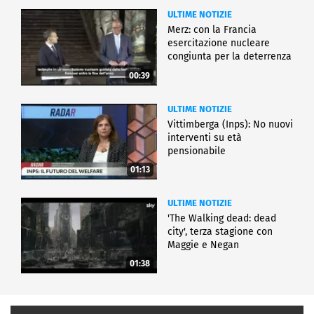
ULTIME NOTIZIE
Merz: con la Francia
esercitazione nucleare
congiunta per la deterrenza
00:39
ULTIME NOTIZIE
Vittimberga (Inps): No nuovi
interventi su età
pensionabile
01:13
ULTIME NOTIZIE
'The Walking dead: dead
city', terza stagione con
Maggie e Negan
01:38