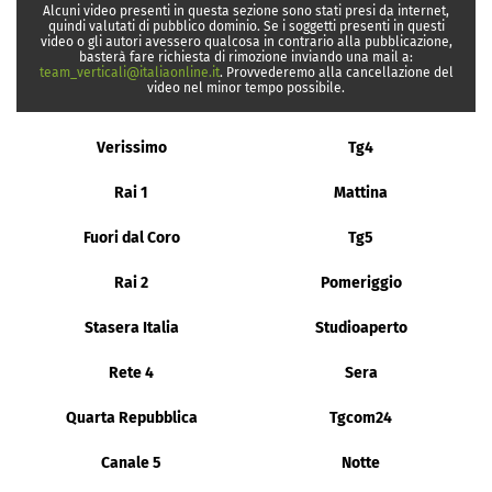
Alcuni video presenti in questa sezione sono stati presi da internet,
quindi valutati di pubblico dominio. Se i soggetti presenti in questi
video o gli autori avessero qualcosa in contrario alla pubblicazione,
basterà fare richiesta di rimozione inviando una mail a:
team_verticali@italiaonline.it
. Provvederemo alla cancellazione del
video nel minor tempo possibile.
Verissimo
Tg4
Rai 1
Mattina
Fuori dal Coro
Tg5
Rai 2
Pomeriggio
Stasera Italia
Studioaperto
Rete 4
Sera
Quarta Repubblica
Tgcom24
Canale 5
Notte