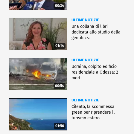
00:34
ULTIME NOTIZIE
Una collana di libri
dedicata allo studio della
gentilezza
01:14
ULTIME NOTIZIE
Ucraina, colpito edificio
residenziale a Odessa: 2
morti
00:54
ULTIME NOTIZIE
Cilento, la scommessa
green per riprendere il
turismo estero
01:56