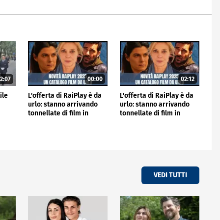
2:07
00:00
02:12
ile
L'offerta di RaiPlay è da
L'offerta di RaiPlay è da
urlo: stanno arrivando
urlo: stanno arrivando
tonnellate di film in
tonnellate di film in
esclusiva
esclusiva
VEDI TUTTI