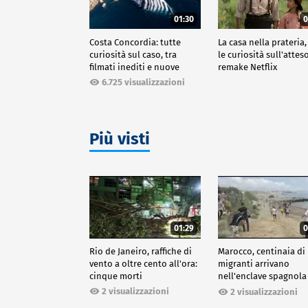
01:30
0
Costa Concordia: tutte
La casa nella prateria,
curiosità sul caso, tra
le curiosità sull'attes
filmati inediti e nuove
remake Netflix
ricostruzioni
6.725 visualizzazioni
Più visti
01:29
0
Rio de Janeiro, raffiche di
Marocco, centinaia di
vento a oltre cento all'ora:
migranti arrivano
cinque morti
nell'enclave spagnola
Ceuta
2 visualizzazioni
2 visualizzazioni