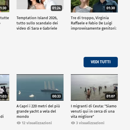
1:30
01:24
01:30
 tutte
Temptation Island 2026,
Tre di troppo, Virginia
o
tutto sullo scandalo dei
Raffaele e Fabio De Luigi
video di Sara e Gabriele
improvvisamente genitori:
tutte le curiosità sulla
commedia
VEDI TUTTI
1:03
00:33
01:07
A Capri i 220 metri del più
I migranti di Ceuta: "Siamo
grande yacht a vela del
venuti qui in cerca di una
 di
mondo
vita migliore"
12 visualizzazioni
3 visualizzazioni