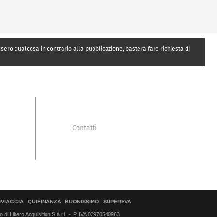
essero qualcosa in contrario alla pubblicazione, basterà fare richiesta di
Contatti
IVIAGGIA
QUIFINANZA
BUONISSIMO
SUPEREVA
di Libero Acquisition S.á r.l.
P. IVA 03970540963