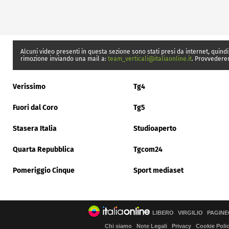
Alcuni video presenti in questa sezione sono stati presi da internet, quindi
rimozione inviando una mail a:
team_verticali@italiaonline.it
. Provvedere
Verissimo
Tg4
Fuori dal Coro
Tg5
Stasera Italia
Studioaperto
Quarta Repubblica
Tgcom24
Pomeriggio Cinque
Sport mediaset
LIBERO
VIRGILIO
PAGINE
Chi siamo
Note Legali
Privacy
Cookie Poli