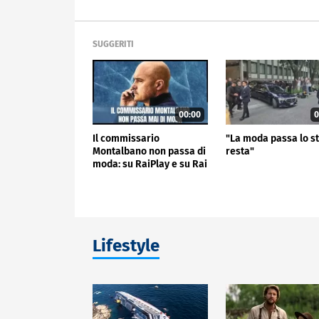
SUGGERITI
00:00
0
Il commissario
"La moda passa lo st
Montalbano non passa di
resta"
moda: su RaiPlay e su Rai
1 i dati sono da urlo
Lifestyle