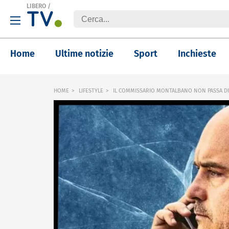
LIBERO
/
Home
Ultime notizie
Sport
Inchieste
HOME
LIFESTYLE
IL COMMISSARIO MONTALBANO NON PASSA DI M