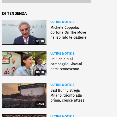
DI TENDENZA
ULTIME NOTIZIE
Michele Coppola:
Cortona On The Move
ha ispiralo le Gallerie
01:18
d'Italia
ULTIME NOTIZIE
Pd, Schlein al
campeggio Giovani
dem: "conoscono
00:58
priorità italiani"
ULTIME NOTIZIE
Bad Bunny strega
Milano: trionfo alla
prima, cresce attesa
02:25
per bis
ULTIME NOTIZIE