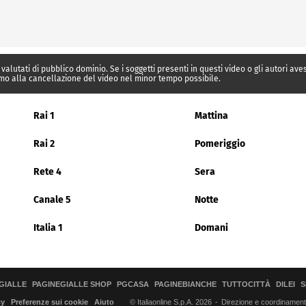
 valutati di pubblico dominio. Se i soggetti presenti in questi video o gli autori av
mo alla cancellazione del video nel minor tempo possibile.
Rai 1
Mattina
Rai 2
Pomeriggio
Rete 4
Sera
Canale 5
Notte
Italia 1
Domani
GIALLE
PAGINEGIALLE SHOP
PGCASA
PAGINEBIANCHE
TUTTOCITTÀ
DILEI
S
© Italiaonline S.p.A. 2026
Direzione e coordinamento 
cy
Preferenze sui cookie
Aiuto