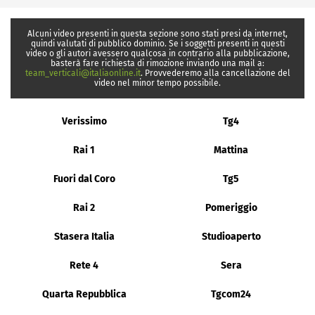
Alcuni video presenti in questa sezione sono stati presi da internet,
quindi valutati di pubblico dominio. Se i soggetti presenti in questi
video o gli autori avessero qualcosa in contrario alla pubblicazione,
basterà fare richiesta di rimozione inviando una mail a:
team_verticali@italiaonline.it
. Provvederemo alla cancellazione del
video nel minor tempo possibile.
Verissimo
Tg4
Rai 1
Mattina
Fuori dal Coro
Tg5
Rai 2
Pomeriggio
Stasera Italia
Studioaperto
Rete 4
Sera
Quarta Repubblica
Tgcom24