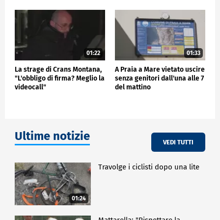
01:22
01:33
La strage di Crans Montana,
A Praia a Mare vietato uscire
"L'obbligo di firma? Meglio la
senza genitori dall'una alle 7
videocall"
del mattino
Ultime notizie
VEDI TUTTI
Travolge i ciclisti dopo una lite
01:24
Mattarella: "Rispettare la