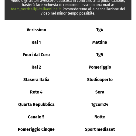
video o gli autori avessero qualcosa in contrario alla pubblicazione,
basterà fare richiesta di rimozione inviando una mail a:
team_verticali@italiaonline.it
. Provvederemo alla cancellazione del
video nel minor tempo possibile.
Verissimo
Tg4
Rai 1
Mattina
Fuori dal Coro
Tg5
Rai 2
Pomeriggio
Stasera Italia
Studioaperto
Rete 4
Sera
Quarta Repubblica
Tgcom24
Canale 5
Notte
Pomeriggio Cinque
Sport mediaset