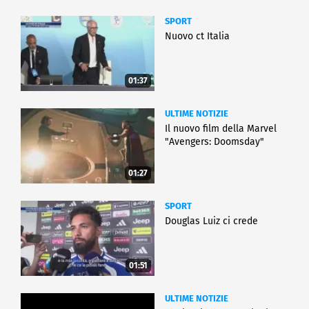
SPORT
Nuovo ct Italia
01:37
ULTIME NOTIZIE
Il nuovo film della Marvel
"Avengers: Doomsday"
01:27
SPORT
Douglas Luiz ci crede
01:51
ULTIME NOTIZIE