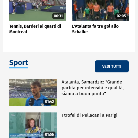
00:31
02:05
Tennis, Darderi ai quarti di
L'Atalanta fa tre gol allo
Montreal
Schalke
Sport
VEDI TUTTI
Atalanta, Samardzic: "Grande
partita per intensità e qualità,
siamo a buon punto"
01:42
I trofei di Pellacani a Parigi
01:56