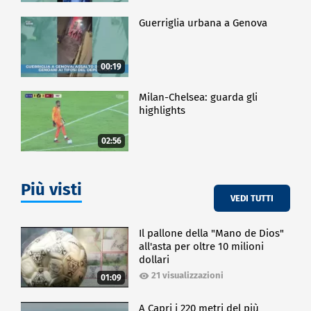
Guerriglia urbana a Genova
00:19
Milan-Chelsea: guarda gli
highlights
02:56
Più visti
VEDI TUTTI
Il pallone della "Mano de Dios"
all'asta per oltre 10 milioni
dollari
21 visualizzazioni
01:09
A Capri i 220 metri del più