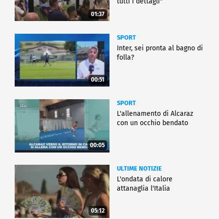
tutti i dettagli"
01:37
SPORT
Inter, sei pronta al bagno di
folla?
00:51
SPORT
L'allenamento di Alcaraz
con un occhio bendato
00:05
ULTIME NOTIZIE
L'ondata di calore
attanaglia l'Italia
05:12