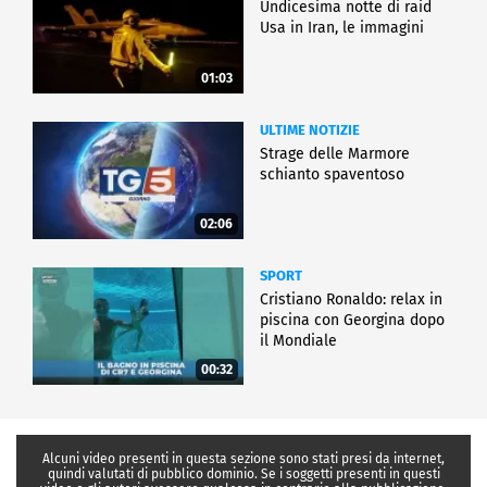
Undicesima notte di raid
Usa in Iran, le immagini
01:03
ULTIME NOTIZIE
Strage delle Marmore
schianto spaventoso
02:06
SPORT
Cristiano Ronaldo: relax in
piscina con Georgina dopo
il Mondiale
00:32
Alcuni video presenti in questa sezione sono stati presi da internet,
quindi valutati di pubblico dominio. Se i soggetti presenti in questi