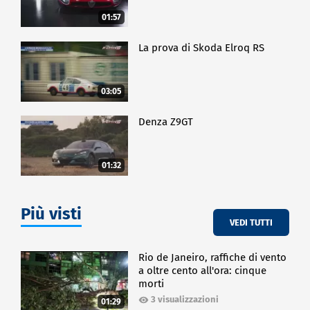
01:57
La prova di Skoda Elroq RS
03:05
Denza Z9GT
01:32
Più visti
VEDI TUTTI
Rio de Janeiro, raffiche di vento
a oltre cento all'ora: cinque
morti
3 visualizzazioni
01:29