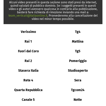
Alcuni video presenti in questa sezione sono stati presi da internet,
quindi valutati di pubblico dominio. Se i soggetti presenti in questi
video o gli autori avessero qualcosa in contrario alla pubblicazione,
basterà fare richiesta di rimozione inviando una mail a:
team_verticali@italiaonline.it
. Provvederemo alla cancellazione del
video nel minor tempo possibile.
Verissimo
Tg4
Rai 1
Mattina
Fuori dal Coro
Tg5
Rai 2
Pomeriggio
Stasera Italia
Studioaperto
Rete 4
Sera
Quarta Repubblica
Tgcom24
Canale 5
Notte